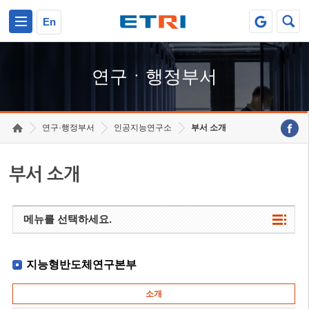
본문 바로가기
주요메뉴 바로가기
하단메뉴 바로가기
En
연구ㆍ행정부서
연구·행정부서
인공지능연구소
부서 소개
부서 소개
메뉴를 선택하세요.
지능형반도체연구본부
소개