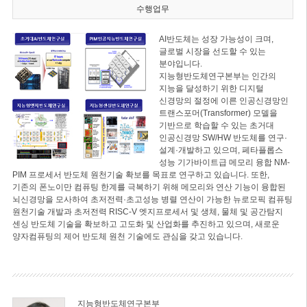
수행업무
AI반도체는 성장 가능성이 크며,
글로벌 시장을 선도할 수 있는
분야입니다.
지능형반도체연구본부는 인간의
지능을 달성하기 위한 디지털
신경망의 절정에 이른 인공신경망인
트랜스포머(Transformer) 모델을
기반으로 학습할 수 있는 초거대
인공신경망 SW/HW 반도체를 연구·
설계·개발하고 있으며, 페타플롭스
성능 기가바이트급 메모리 융합 NM-
PIM 프로세서 반도체 원천기술 확보를 목표로 연구하고 있습니다. 또한,
기존의 폰노이만 컴퓨팅 한계를 극복하기 위해 메모리와 연산 기능이 융합된
뇌신경망을 모사하여 초저전력·초고성능 병렬 연산이 가능한 뉴로모픽 컴퓨팅
원천기술 개발과 초저전력 RISC-V 엣지프로세서 및 생체, 물체 및 공간탐지
센싱 반도체 기술을 확보하고 고도화 및 산업화를 추진하고 있으며, 새로운
양자컴퓨팅의 제어 반도체 원천 기술에도 관심을 갖고 있습니다.
지능형반도체연구본부