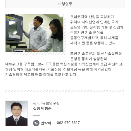
수행업무
호남권지역 산업을 육성하기
위하여 지역산업과 연계된 국가
로드맵 기반 전략형 기술 및 산업체
수요기반 기술 분야를
공동연구개발하고, 특허 시제품
제작 지원 등을 수행하고 있다.
또한 기술교류회 및 신기술설명회
운영을 통하여 상생협력
네트워크를 구축함으로써 ICT 융합 핵심기술을 지역산업체에 보급 확산하고,
현장 밀착형 애로기술지원, 기술상담, 정보제공 등을 통해 지역산업체
기술경쟁력 제고와 매출 증대를 도모하고 있다.
광ICT융합연구실
실장 박형준
062-970-6617
연락처