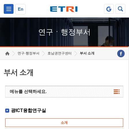
본문 바로가기
주요메뉴 바로가기
하단메뉴 바로가기
En
연구ㆍ행정부서
연구·행정부서
호남권연구센터
부서 소개
부서 소개
메뉴를 선택하세요.
광ICT융합연구실
소개