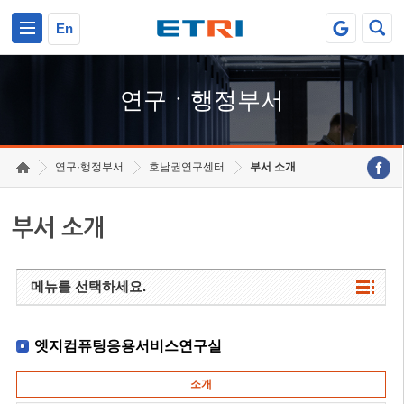
본문 바로가기
주요메뉴 바로가기
하단메뉴 바로가기
En
연구ㆍ행정부서
연구·행정부서
호남권연구센터
부서 소개
부서 소개
메뉴를 선택하세요.
엣지컴퓨팅응용서비스연구실
소개