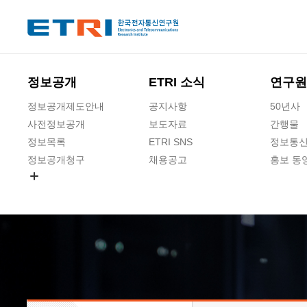
본문 바로가기
주요메뉴 바로가기
하단메뉴 바로가기
정보공개
ETRI 소식
연구원
정보공개제도안내
공지사항
50년사
사전정보공개
보도자료
간행물
정보목록
ETRI SNS
정보통신
정보공개청구
채용공고
홍보 동
경영공시
공공데이터개방
사업실명제