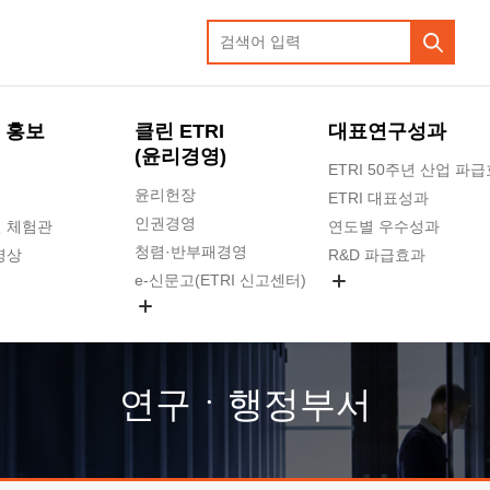
 홍보
클린 ETRI
대표연구성과
(윤리경영)
ETRI 50주년 산업 파
윤리헌장
ETRI 대표성과
인권경영
 체험관
연도별 우수성과
청렴·반부패경영
영상
R&D 파급효과
e-신문고(ETRI 신고센터)
지식공유플랫폼
공익신고
청렴포털 신고
고객의소리
연구ㆍ행정부서
수의계약 현황
부패징계 현황
감사결과공개