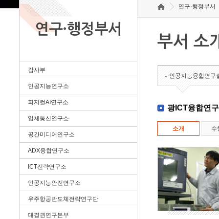
연구·행정부서
연구·행정부서
부서 소
감사부
인공지능융합연구
인공지능연구소
피지컬AI연구소
광ICT융합연
입체통신연구소
소개
수
공간미디어연구소
ADX융합연구소
ICT전략연구소
인공지능안전연구소
우주항공반도체전략연구단
대경권연구본부