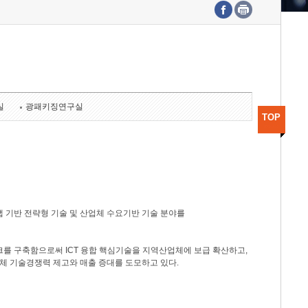
수도권연구본부
기획본부
사업화본부
행정본부
대외협력부
실
광패키징연구실
TOP
 기반 전략형 기술 및 산업체 수요기반 기술 분야를
를 구축함으로써 ICT 융합 핵심기술을 지역산업체에 보급 확산하고,
체 기술경쟁력 제고와 매출 증대를 도모하고 있다.