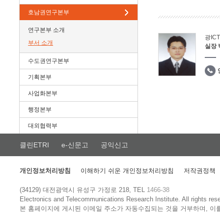
호남권연구본부
연구본부 소개
광IC
부서 소개
실장
수도권연구본부
기획본부
사업화본부
행정본부
대외협력부
클린ETRI
e-신문고
공익신고
개인정보처리방침
이해하기 쉬운 개인정보처리방침
저작권정책
(34129) 대전광역시 유성구 가정로 218, TEL
1466-38
Electronics and Telecommunications Research Institute.
All rights res
본 홈페이지에 게시된 이메일 주소가 자동수집되는 것을 거부하며, 이