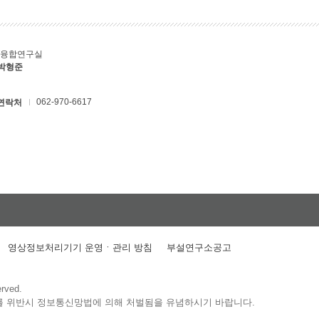
T융합연구실
 박형준
062-970-6617
연락처
영상정보처리기기 운영ㆍ관리 방침
부설연구소공고
erved.
를 위반시 정보통신망법에 의해 처벌됨을 유념하시기 바랍니다.