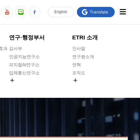
Translate
En
glish
연구·행정부서
ETRI 소개
급효과
감사부
인사말
인공지능연구소
연구원소개
피지컬AI연구소
연혁
입체통신연구소
조직도
공간미디어연구소
기타 공개정보
ADX융합연구소
원규 제·개정 예고
ICT전략연구소
연구원 고객헌장
인공지능안전연구소
ETRI CI
우주항공반도체전략연구단
주요업무연락처
대경권연구본부
찾아오시는길
호남권연구본부