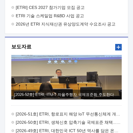
바랍니다.
2026년 8월 한국전자통신연구원장
1. 추진개요

추진목적: ETRI 인력을 기업현장에 파견. 기술지원을
[ETRI] CES 2027 참가기업 모집 공고
실시함으로써 ETRI 개발기술의 사업화를 지원하여
ETRI 기술 스케일업 R&BD 사업 공고
사업화성과를 극대화하고, 지원기업을 강견기업으로 육성하고자
함.
2026년 ETRI 지식재산권 유상양도계약 수요조사 공고
 신청자격: ETRI 협력기업 및 일반 ICT 중소기업*
협력기업: ETRI 창업/연구소기업, 기술이전/출자기업 등 ETRI
개발기술을 사업화하고자 하는 기업
 파견기간: 1년 이상
[최대 3년까지 연속지원 가능]* 연속지원은 지원완료 시점에서
보도자료
당해 지원실적과 차기 지원계획을 평가하여 결정
 기업부담:
연구인력 연봉기준 30 ~ 40%* (1년차) 연봉의 30%, (2 ~ 3년차)
연봉의 40%
 추진일정(1)희망기업 신청/접수(2)희망인력-
희망기업 매칭(3)현장조사/ 선정(심의)(4)협약체결(5)
기업파견8월 3일 ~ 14일
8월 17일 ~ 26일
9월초순
9월 중순
10월 이후* 상기일정은 희망인력-희망기업간 매칭 원활시를
가정한 것으로 상황에 따라 상당기간 일정이 지연될 수 있음. **
(1)희망인력-희망기업간 적합성이 낮다고 판단되거나, (2)
희망인력이 파견의사를 철회할 경우 후속 절차가 진행되지 않을
[2026-52호] ETRI, ITU-T 자율주행차 국제표준화 주도한다
수 있음.2. 현장지원 희망인력 및 상세이력
 희망인력
목록기술분야연구인력번호지원가능 기술반도체/
전자소자A반도체 소자(trasistor/diode) 제작 공정 전자소자 제작
[2026-51호] ETRI, 항로표지 해양 IoT 무선통신체계 개발 나선다
공정(FET / SBD 등 )유기물 반도체 소재 및 소자 설계, 합성 및
제작바이오센서 설계/제작토양/수질/가스 센서 설계/
[2026-50호] ETRI, 생체신호 압축기술 국제표준 채택...의료 AI 시대 연다
제작광소자응용B광 센서 및 응용 시스템시스템 제어 및 데이터
[2026-49호] ETRI, 대한민국 ICT 50년 역사를 담은 온라인 50년사 공개
처리FPGA 제어, VHDL 프로그램 개발Labview, Python, C