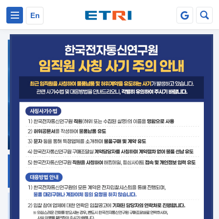
본문 바로가기
주요메뉴 바로가기
En
지식공유
ETRI 오픈소스
플랫폼
거버넌스 대응
발간자료