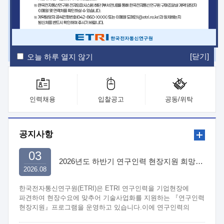
ETRI Insight
ETRI Journal
전자통신동향분석
ETRI 웹진
ETRI 간행물
전자도서관
[닫기]
오늘 하루 열지 않기
인력채용
입찰공고
공동/위탁
공지사항
03
2026년도 하반기 연구인력 현장지원 희망기업 신청/접수
2026.08
한국전자통신연구원(ETRI)은 ETRI 연구인력을 기업현장에
파견하여 현장수요에 맞추어 기술사업화를 지원하는 『연구인력
현장지원』프로그램을 운영하고 있습니다.이에 연구인력의
지원을 희망하는 중소.중견기업에서는 신청하여 주시기