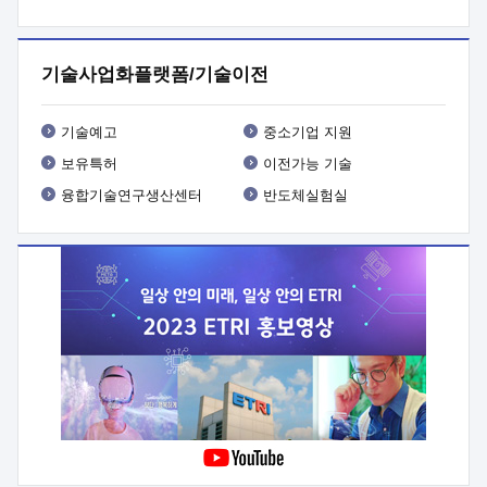
프로그램 개발
 상세이력ㅇ(붙 임1) 대상인력 A 상세이력ㅇ(붙
임2) 대상인력 B 상세이력
3. 신청방법 및 향후일정 등

신청방법: 이메일 (verdi@etri.re.kr)* <별첨양식>을 작성하여
기술사업화플랫폼/기술이전
제출
 문 의 처: ETRI사업화본부 기업성장지원부
기업성장지원전략실ㅇ오경석 책임 연구원 (T. 042-860-5076,
verdi@etri.re.kr)
 제출양식
ㅇ(별첨양식) ETRI연구인력
기술예고
중소기업 지원
현장지원 신청서 (기업)
보유특허
이전가능 기술
융합기술연구생산센터
반도체실험실