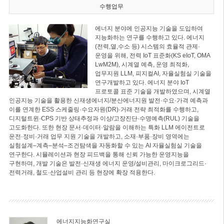
수행업무
에너지 분야에 인공지능 기술을 도입하여
지능화하는 연구를 수행하고 있다. 에너지
(전력,열,수소 등) 시스템의 효율적 관제·
운영을 위해, 전력 IoT 표준화(KS eIoT, OMA
LwM2M), 시계열 예측, 운영 최적화,
업무지원 LLM, 피지컬AI, 자율실험실 기술을
연구개발하고 있다. 에너지 분야 IoT
프로토콜 표준 기술을 개발하였으며, 시계열
인공지능 기술을 활용한 신재생에너지/분산에너지원 발전·수요·가격 예측과
이를 연계한 ESS 스케줄링·수요자원(DR)·거래 전략 최적화를 수행하고,
디지털트윈·CPS 기반 상태추정과 이상/고장진단·수명예측(RUL) 기술을
고도화한다. 또한 현장 문서·데이터·알람을 이해하는 특화 LLM 에이전트로
운전·정비·거래 업무 지원 기술을 개발하고, 소재·부품·장비 영역에는
실험설계–계측–분석–조건탐색을 자동화할 수 있는 AI 자율실험실 기술을
연구한다. 시뮬레이션과 현장 피드백을 통해 신뢰 가능한 운영지능을
구현하며, 개발 기술은 발전·신재생 에너지 운영/설비관리, 마이크로그리드·
전력거래, 철도·산업설비 관리 등 현장에 확장 적용한다.
에너지지능화연구실