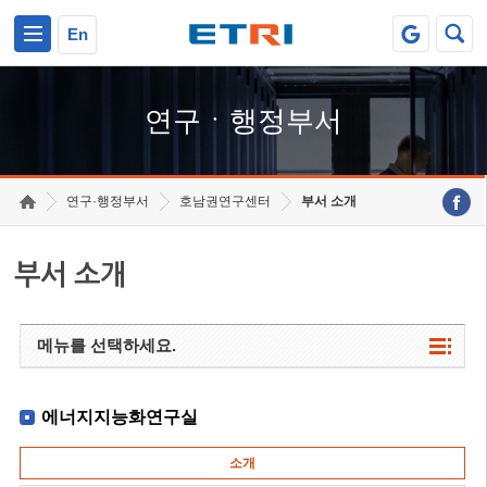
본문 바로가기
주요메뉴 바로가기
하단메뉴 바로가기
En
연구ㆍ행정부서
연구·행정부서
호남권연구센터
부서 소개
부서 소개
메뉴를 선택하세요.
에너지지능화연구실
소개