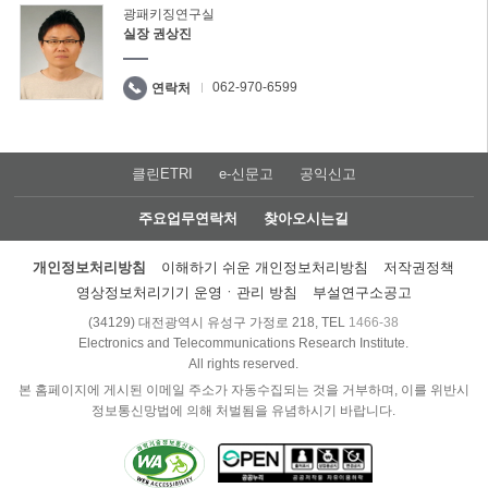
광패키징연구실
실장 권상진
062-970-6599
연락처
클린ETRI
e-신문고
공익신고
주요업무연락처
찾아오시는길
개인정보처리방침
이해하기 쉬운 개인정보처리방침
저작권정책
영상정보처리기기 운영ㆍ관리 방침
부설연구소공고
(34129) 대전광역시 유성구 가정로 218, TEL
1466-38
Electronics and Telecommunications Research Institute.
All rights reserved.
본 홈페이지에 게시된 이메일 주소가 자동수집되는 것을 거부하며, 이를 위반시
정보통신망법에 의해 처벌됨을 유념하시기 바랍니다.