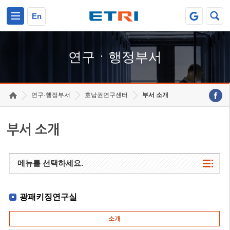
본문 바로가기
주요메뉴 바로가기
하단메뉴 바로가기
En
연구ㆍ행정부서
연구·행정부서
호남권연구센터
부서 소개
부서 소개
메뉴를 선택하세요.
광패키징연구실
소개