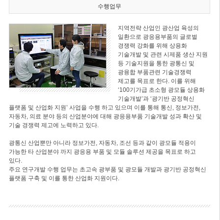
수행업무
지역전략 산업인 광산업 육성의
일환으로 광응용부품의 글로벌
경쟁력 강화를 위해 상용화
기술개발 및 관련 시제품 생산 지원
등 기술지원을 통한 광통신 및
광융합 부품관련 기술경쟁력
제고를 목표로 한다. 이를 위해
‘100기가급 초소형 광모듈 상용화
기술개발’과 ‘광기반 공정혁신
플랫폼 및 산업화 지원’ 사업을 수행 하고 있으며 이를 통해 통신, 정보가전,
자동차, 의료 분야 등의 산업분야에 대해 광응용부품 기술개발 성과 확산 및
기술 경쟁력 제고에 노력하고 있다.
광통신 산업뿐만 아니라 정보가전, 자동차, 조선 등과 같이 광모듈 적용이
가능한 타 산업분야 까지 광응용 부품 및 모듈 솔루션 제공을 목표로 하고
있다.
주요 연구개발 수행 업무는 초고속 광부품 및 광모듈 개발과 광기반 공정혁신
플랫폼 구축 및 이를 통한 산업화 지원이다.