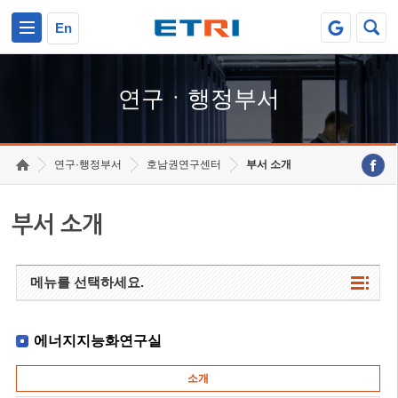
본문 바로가기
주요메뉴 바로가기
하단메뉴 바로가기
En
연구ㆍ행정부서
연구·행정부서
호남권연구센터
부서 소개
부서 소개
메뉴를 선택하세요.
에너지지능화연구실
소개