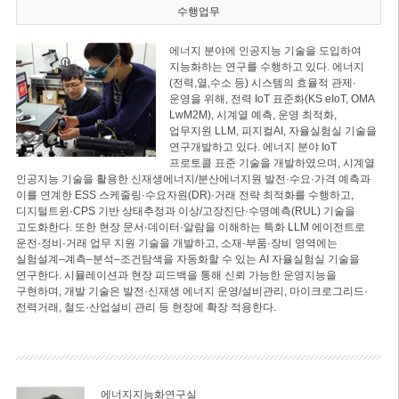
수행업무
에너지 분야에 인공지능 기술을 도입하여
지능화하는 연구를 수행하고 있다. 에너지
(전력,열,수소 등) 시스템의 효율적 관제·
운영을 위해, 전력 IoT 표준화(KS eIoT, OMA
LwM2M), 시계열 예측, 운영 최적화,
업무지원 LLM, 피지컬AI, 자율실험실 기술을
연구개발하고 있다. 에너지 분야 IoT
프로토콜 표준 기술을 개발하였으며, 시계열
인공지능 기술을 활용한 신재생에너지/분산에너지원 발전·수요·가격 예측과
이를 연계한 ESS 스케줄링·수요자원(DR)·거래 전략 최적화를 수행하고,
디지털트윈·CPS 기반 상태추정과 이상/고장진단·수명예측(RUL) 기술을
고도화한다. 또한 현장 문서·데이터·알람을 이해하는 특화 LLM 에이전트로
운전·정비·거래 업무 지원 기술을 개발하고, 소재·부품·장비 영역에는
실험설계–계측–분석–조건탐색을 자동화할 수 있는 AI 자율실험실 기술을
연구한다. 시뮬레이션과 현장 피드백을 통해 신뢰 가능한 운영지능을
구현하며, 개발 기술은 발전·신재생 에너지 운영/설비관리, 마이크로그리드·
전력거래, 철도·산업설비 관리 등 현장에 확장 적용한다.
에너지지능화연구실