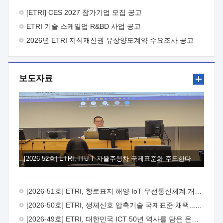
바랍니다.
2026년 8월 한국전자통신연구원장
1. 추진개요

추진목적: ETRI 인력을 기업현장에 파견. 기술지원을
[ETRI] CES 2027 참가기업 모집 공고
실시함으로써 ETRI 개발기술의 사업화를 지원하여
ETRI 기술 스케일업 R&BD 사업 공고
사업화성과를 극대화하고, 지원기업을 강견기업으로 육성하고자
함.
2026년 ETRI 지식재산권 유상양도계약 수요조사 공고
 신청자격: ETRI 협력기업 및 일반 ICT 중소기업*
협력기업: ETRI 창업/연구소기업, 기술이전/출자기업 등 ETRI
개발기술을 사업화하고자 하는 기업
 파견기간: 1년 이상
[최대 3년까지 연속지원 가능]* 연속지원은 지원완료 시점에서
보도자료
당해 지원실적과 차기 지원계획을 평가하여 결정
 기업부담:
연구인력 연봉기준 30 ~ 40%* (1년차) 연봉의 30%, (2 ~ 3년차)
연봉의 40%
 추진일정(1)희망기업 신청/접수(2)희망인력-
희망기업 매칭(3)현장조사/ 선정(심의)(4)협약체결(5)
기업파견8월 3일 ~ 14일
8월 17일 ~ 26일
9월초순
9월 중순
10월 이후* 상기일정은 희망인력-희망기업간 매칭 원활시를
가정한 것으로 상황에 따라 상당기간 일정이 지연될 수 있음. **
(1)희망인력-희망기업간 적합성이 낮다고 판단되거나, (2)
희망인력이 파견의사를 철회할 경우 후속 절차가 진행되지 않을
[2026-52호] ETRI, ITU-T 자율주행차 국제표준화 주도한다
수 있음.2. 현장지원 희망인력 및 상세이력
 희망인력
목록기술분야연구인력번호지원가능 기술반도체/
전자소자A반도체 소자(trasistor/diode) 제작 공정 전자소자 제작
[2026-51호] ETRI, 항로표지 해양 IoT 무선통신체계 개발 나선다
공정(FET / SBD 등 )유기물 반도체 소재 및 소자 설계, 합성 및
제작바이오센서 설계/제작토양/수질/가스 센서 설계/
[2026-50호] ETRI, 생체신호 압축기술 국제표준 채택...의료 AI 시대 연다
제작광소자응용B광 센서 및 응용 시스템시스템 제어 및 데이터
[2026-49호] ETRI, 대한민국 ICT 50년 역사를 담은 온라인 50년사 공개
처리FPGA 제어, VHDL 프로그램 개발Labview, Python, C