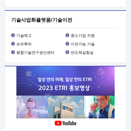
프로그램 개발
 상세이력ㅇ(붙 임1) 대상인력 A 상세이력ㅇ(붙
임2) 대상인력 B 상세이력
3. 신청방법 및 향후일정 등

신청방법: 이메일 (verdi@etri.re.kr)* <별첨양식>을 작성하여
기술사업화플랫폼/기술이전
제출
 문 의 처: ETRI사업화본부 기업성장지원부
기업성장지원전략실ㅇ오경석 책임 연구원 (T. 042-860-5076,
verdi@etri.re.kr)
 제출양식
ㅇ(별첨양식) ETRI연구인력
기술예고
중소기업 지원
현장지원 신청서 (기업)
보유특허
이전가능 기술
융합기술연구생산센터
반도체실험실