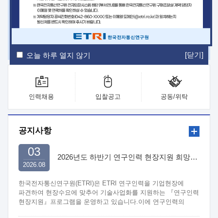
ETRI Insight
ETRI Journal
전자통신동향분석
ETRI 웹진
ETRI 간행물
전자도서관
[닫기]
오늘 하루 열지 않기
인력채용
입찰공고
공동/위탁
공지사항
03
2026년도 하반기 연구인력 현장지원 희망기업 신청/접수
2026.08
한국전자통신연구원(ETRI)은 ETRI 연구인력을 기업현장에
파견하여 현장수요에 맞추어 기술사업화를 지원하는 『연구인력
현장지원』프로그램을 운영하고 있습니다.이에 연구인력의
지원을 희망하는 중소.중견기업에서는 신청하여 주시기