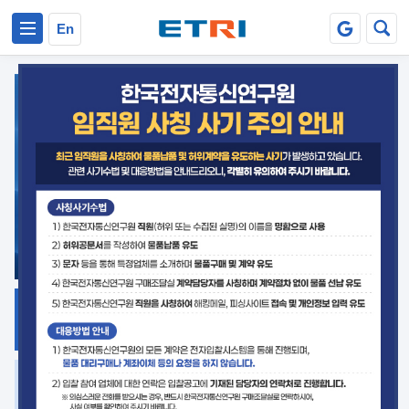
본문 바로가기
주요메뉴 바로가기
En
지식공유
ETRI 오픈소스
플랫폼
거버넌스 대응
발간자료