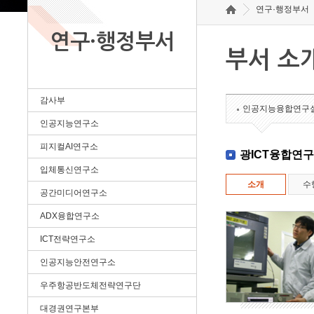
연구·행정부서
연구·행정부서
부서 소
감사부
인공지능융합연구
인공지능연구소
피지컬AI연구소
광ICT융합연
입체통신연구소
소개
수
공간미디어연구소
ADX융합연구소
ICT전략연구소
인공지능안전연구소
우주항공반도체전략연구단
대경권연구본부