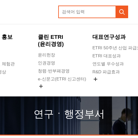
 홍보
클린 ETRI
대표연구성과
(윤리경영)
ETRI 50주년 산업 파
윤리헌장
ETRI 대표성과
인권경영
 체험관
연도별 우수성과
청렴·반부패경영
영상
R&D 파급효과
e-신문고(ETRI 신고센터)
지식공유플랫폼
공익신고
청렴포털 신고
고객의소리
연구ㆍ행정부서
수의계약 현황
부패징계 현황
감사결과공개