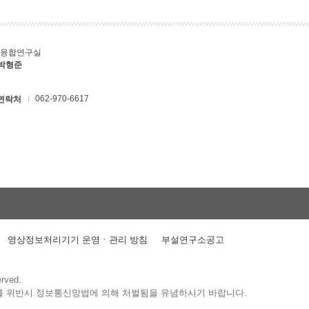
T융합연구실
 박형준
062-970-6617
연락처
영상정보처리기기 운영ㆍ관리 방침
부설연구소공고
erved.
를 위반시 정보통신망법에 의해 처벌됨을 유념하시기 바랍니다.