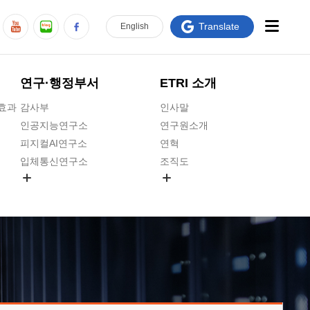
Translate
En
glish
연구·행정부서
ETRI 소개
급효과
감사부
인사말
인공지능연구소
연구원소개
피지컬AI연구소
연혁
입체통신연구소
조직도
공간미디어연구소
기타 공개정보
ADX융합연구소
원규 제·개정 예고
ICT전략연구소
연구원 고객헌장
인공지능안전연구소
ETRI CI
우주항공반도체전략연구단
주요업무연락처
대경권연구본부
찾아오시는길
호남권연구본부