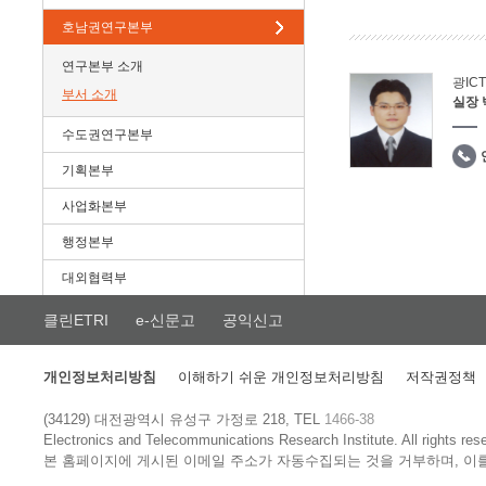
호남권연구본부
연구본부 소개
광IC
부서 소개
실장
수도권연구본부
기획본부
사업화본부
행정본부
대외협력부
클린ETRI
e-신문고
공익신고
개인정보처리방침
이해하기 쉬운 개인정보처리방침
저작권정책
(34129) 대전광역시 유성구 가정로 218, TEL
1466-38
Electronics and Telecommunications Research Institute.
All rights res
본 홈페이지에 게시된 이메일 주소가 자동수집되는 것을 거부하며, 이