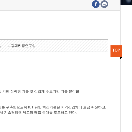
수도권연구본부
기획본부
사업화본부
행정본부
대외협력부
실
광패키징연구실
TOP
 기반 전략형 기술 및 산업체 수요기반 기술 분야를
를 구축함으로써 ICT 융합 핵심기술을 지역산업체에 보급 확산하고,
체 기술경쟁력 제고와 매출 증대를 도모하고 있다.