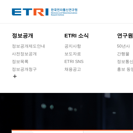
본문 바로가기
주요메뉴 바로가기
하단메뉴 바로가기
정보공개
ETRI 소식
연구원
정보공개제도안내
공지사항
50년사
사전정보공개
보도자료
간행물
정보목록
ETRI SNS
정보통신
정보공개청구
채용공고
홍보 동
경영공시
공공데이터개방
사업실명제