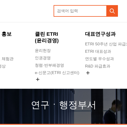
 홍보
클린 ETRI
대표연구성과
(윤리경영)
ETRI 50주년 산업 파
윤리헌장
ETRI 대표성과
인권경영
 체험관
연도별 우수성과
청렴·반부패경영
영상
R&D 파급효과
e-신문고(ETRI 신고센터)
지식공유플랫폼
공익신고
청렴포털 신고
고객의소리
연구ㆍ행정부서
수의계약 현황
부패징계 현황
감사결과공개