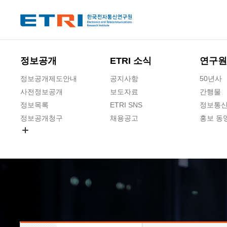
본문 바로가기
주요메뉴 바로가기
하단메뉴 바로가기
정보공개
ETRI 소식
연구원
정보공개제도안내
공지사항
50년사
사전정보공개
보도자료
간행물
정보목록
ETRI SNS
정보통신
정보공개청구
채용공고
홍보 동
경영공시
공공데이터개방
사업실명제