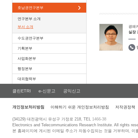
호남권연구본부
연구본부 소개
광패
부서 소개
실장
수도권연구본부
기획본부
사업화본부
행정본부
대외협력부
클린ETRI
e-신문고
공익신고
개인정보처리방침
이해하기 쉬운 개인정보처리방침
저작권정책
(34129) 대전광역시 유성구 가정로 218, TEL
1466-38
Electronics and Telecommunications Research Institute.
All rights res
본 홈페이지에 게시된 이메일 주소가 자동수집되는 것을 거부하며, 이