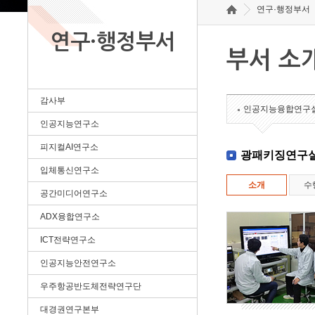
연구·행정부서
연구·행정부서
부서 소
감사부
인공지능융합연구
인공지능연구소
피지컬AI연구소
광패키징연구
입체통신연구소
소개
수
공간미디어연구소
ADX융합연구소
ICT전략연구소
인공지능안전연구소
우주항공반도체전략연구단
대경권연구본부