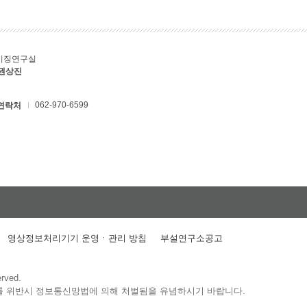
키징연구실
 권상진
062-970-6599
연락처
영상정보처리기기 운영ㆍ관리 방침
부설연구소공고
erved.
를 위반시 정보통신망법에 의해 처벌됨을 유념하시기 바랍니다.