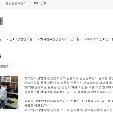
호남권연구센터
부서 소개
개
실
광ICT융합연구실
엣지컴퓨팅응용서비스연구실
에너지지능화연구
실
행업무
지역전략 산업인 광산업 육성의 일환으로 광응용부품의 글로벌 경쟁
기술지원을 통한 광통신 및 광융합 부품관련 기술경쟁력 제고를 목표로
‘광기반 공정혁신 플랫폼 및 산업화 지원’ 사업을 수행 하고 있으며 
광응용부품 기술개발 성과 확산 및 기술 경쟁력 제고에 노력하고 있
광통신 산업뿐만 아니라 정보가전, 자동차, 조선 등과 같이 광모듈 
목표로 하고 있다.
주요 연구개발 수행 업무는 초고속 광부품 및 광모듈 개발과 광기반