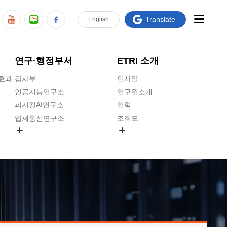
Translate
En
glish
연구·행정부서
ETRI 소개
급효과
감사부
인사말
인공지능연구소
연구원소개
피지컬AI연구소
연혁
입체통신연구소
조직도
공간미디어연구소
기타 공개정보
ADX융합연구소
원규 제·개정 예고
ICT전략연구소
연구원 고객헌장
인공지능안전연구소
ETRI CI
우주항공반도체전략연구단
주요업무연락처
대경권연구본부
찾아오시는길
호남권연구본부