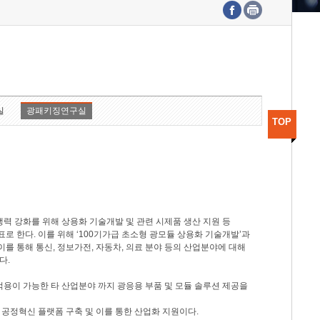
수도권연구본부
기획본부
사업화본부
행정본부
대외협력부
실
광패키징연구실
TOP
력 강화를 위해 상용화 기술개발 및 관련 시제품 생산 지원 등
 한다. 이를 위해 ‘100기가급 초소형 광모듈 상용화 기술개발’과
이를 통해 통신, 정보가전, 자동차, 의료 분야 등의 산업분야에 대해
다.
적용이 가능한 타 산업분야 까지 광응용 부품 및 모듈 솔루션 제공을
 공정혁신 플랫폼 구축 및 이를 통한 산업화 지원이다.