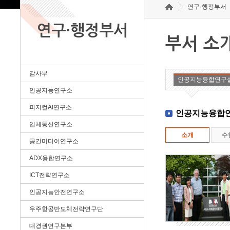
연구·행정부서
연구·행정부서
부서 소
감사부
인공지능융합연구
인공지능연구소
피지컬AI연구소
인공지능융합
입체통신연구소
소개
수
공간미디어연구소
ADX융합연구소
ICT전략연구소
인공지능안전연구소
우주항공반도체전략연구단
대경권연구본부