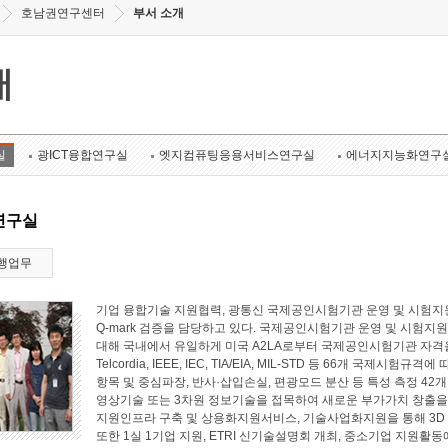
호남권연구센터
부서 소개
개
실
광ICT융합연구실
엣지컴퓨팅응용서비스연구실
에너지지능화연구
연구실
행업무
기업 융합기술 지원협력, 광통신 국제공인시험기관 운영 및 시험지원
Q-mark 검증을 담당하고 있다. 국제공인시험기관 운영 및 시험지원 
대해 국내에서 유일하게 미국 A2LA로부터 국제공인시험기관 자격
Telcordia, IEEE, IEC, TIA/EIA, MIL-STD 등 66개 국
항목 및 중심파장, 반사·삽입손실, 편광모드 분산 등 특성 측정 4
영상기술 또는 3차원 정보기술을 접목하여 새로운 부가가치 창출
지원인프라 구축 및 상용화지원서비스, 기술사업화지원을 통해 3D
또한 1실 1기업 지원, ETRI 신기술설명회 개최, 중소기업 지원