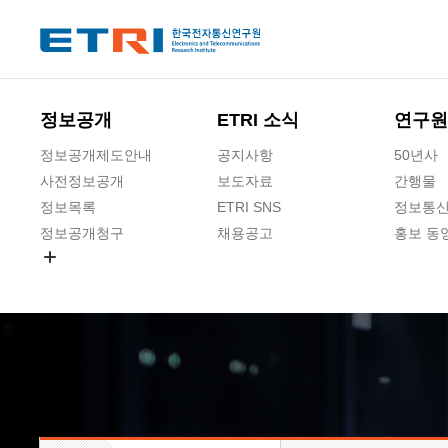
본문 바로가기
주요메뉴 바로가기
하단메뉴 바로가기
정보공개
ETRI 소식
연구원
정보공개제도안내
공지사항
50년사
사전정보공개
보도자료
간행물
정보목록
ETRI SNS
정보통신
정보공개청구
채용공고
홍보 동
경영공시
공공데이터개방
사업실명제