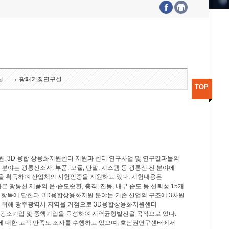
수도권연구본부
기획본부
사업화본부
행정본부
대외협력부
실
광패키징연구실
TOP
, 3D 융합 상용화지원센터 지원과 센터 연구사업 및 연구결과물의
분야는 광통신소자, 부품, 모듈, 단말, 시스템 등 광통신 전 분야에
을 획득하여 산업체의 시험인증을 지원하고 있다. 시험내용은
제시험규격에 따른 광통신 제품의 온·습도순환, 충격, 진동, 내부 습도 등 신뢰성 15개
2개 항목에 달한다. 3D융합상용화지원 분야는 기존 산업의 구조에 3차원
을 위해 광주광역시 지역을 거점으로 3D융합상용화지원센터
 강소기업 및 중핵기업을 육성하여 지역균형발전을 목적으로 있다.
활동에 대한 고객 만족도 조사를 수행하고 있으며, 호남권연구센터에서