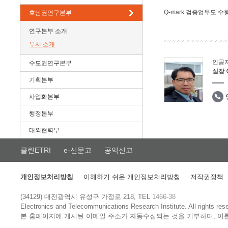
Q-mark 검증업무도 수
호남권연구본부
연구본부 소개
부서 소개
인공
수도권연구본부
실장
기획본부
사업화본부
행정본부
대외협력부
클린ETRI
e-신문고
공익신고
개인정보처리방침
이해하기 쉬운 개인정보처리방침
저작권정책
(34129) 대전광역시 유성구 가정로 218, TEL
1466-38
Electronics and Telecommunications Research Institute.
All rights res
본 홈페이지에 게시된 이메일 주소가 자동수집되는 것을 거부하며, 이