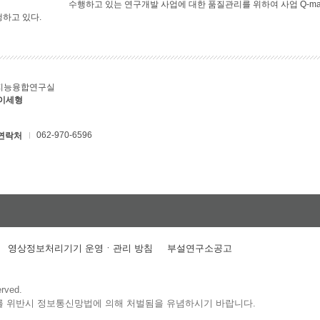
수행하고 있는 연구개발 사업에 대한 품질관리를 위하여 사업 Q-ma
행하고 있다.
지능융합연구실
 이세형
062-970-6596
연락처
영상정보처리기기 운영ㆍ관리 방침
부설연구소공고
erved.
를 위반시 정보통신망법에 의해 처벌됨을 유념하시기 바랍니다.