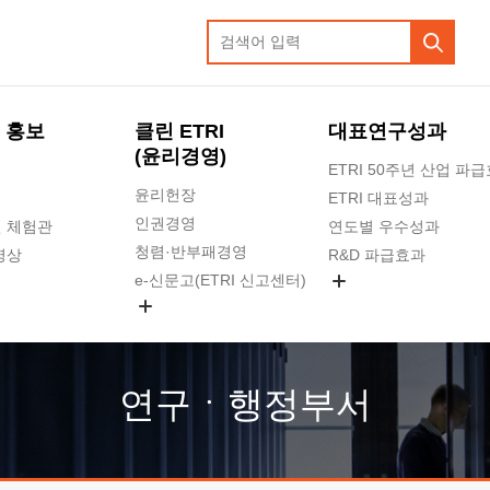
 홍보
클린 ETRI
대표연구성과
(윤리경영)
ETRI 50주년 산업 파
윤리헌장
ETRI 대표성과
인권경영
 체험관
연도별 우수성과
청렴·반부패경영
영상
R&D 파급효과
e-신문고(ETRI 신고센터)
지식공유플랫폼
공익신고
청렴포털 신고
고객의소리
연구ㆍ행정부서
수의계약 현황
부패징계 현황
감사결과공개