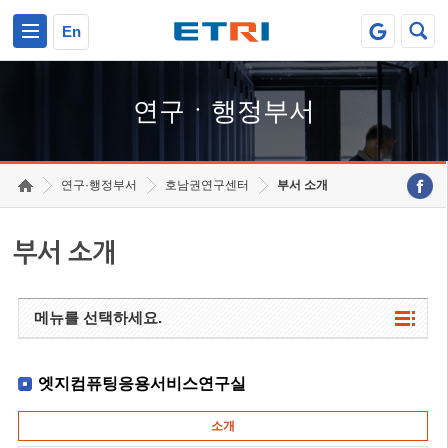
본문 바로가기
주요메뉴 바로가기
하단메뉴 바로가기
En
연구ㆍ행정부서
연구·행정부서
호남권연구센터
부서 소개
부서 소개
메뉴를 선택하세요.
엣지컴퓨팅응용서비스연구실
소개