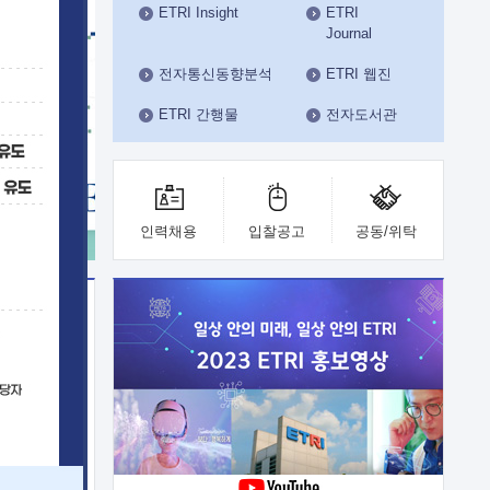
ETRI Insight
ETRI
수도권연구본부
Journal
기획본부
사업화본부
전자통신동향분석
ETRI 웹진
행정본부
ETRI 간행물
전자도서관
대외협력부
인력채용
입찰공고
공동/위탁
이전
업 지원
능 기술
체실험실