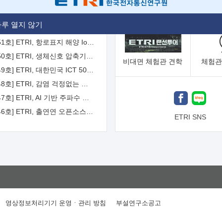
[2026-52호] ETRI, ITU-T 자율주행차 국제표준화 주도한다
루 열지 않기
[2026-51호] ETRI, 항로표지 해양 IoT 무선통신체계 개발 나선다
[2026-50호] ETRI, 생체신호 압축기술 국제표준 채택...의료 AI 시대 연다
비대면
체험관 견학
체험관
[2026-49호] ETRI, 대한민국 ICT 50년 역사를 담은 온라인 50년사 공개
[2026-48호] ETRI, 감염 걱정없는 공중 터치 인터페이스 시대 연다
[2026-47호] ETRI, AI 기반 주파수 예측기술 국제표준 이끌어
[2026-46호] ETRI, 출연연 오픈소스 협의체 '범출연연'으로 확대 운영
ETRI SNS
영상정보처리기기 운영ㆍ관리 방침
부설연구소공고