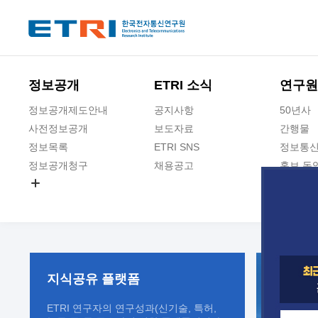
본문 바로가기
주요메뉴 바로가기
정보공개
ETRI 소식
연구원
정보공개제도안내
공지사항
50년사
사전정보공개
보도자료
간행물
정보목록
ETRI SNS
정보통신
정보공개청구
채용공고
홍보 동
경영공시
공공데이터개방
사업실명제
지식공유
플랫폼
ETRI 연구자의 연구성과(신기술, 특허,