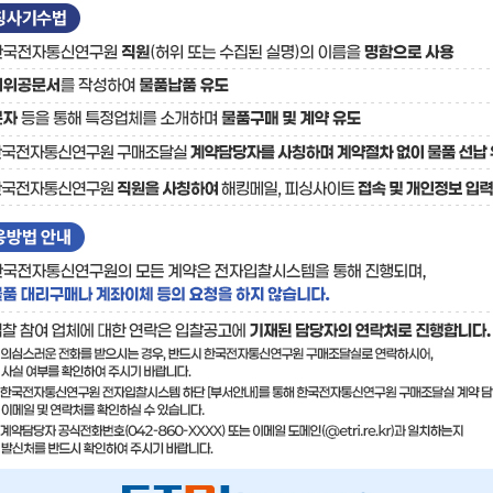
료
기술사업화플랫폼/기술
기술예고
중소기
보유특허
이전가
융합기술연구생산센터
반도