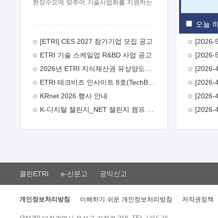
현장수요에 맞추어 기술사업화를 지원하는
『연구인력 현장지원』프로그램을
운영하고 있습니다.이에 연구인력의 지원을
오늘 하
희망하는 중소.중견기업에서는 신청하여
주시기 바랍니다.
2026년 8월
[ETRI] CES 2027 참가기업 모집 공고
한국전자통신연구원장
1. 추진개요

ETRI 기술 스케일업 R&BD 사업 공고
추진목적: ETRI 인력을 기업현장에 파견.
기술지원을 실시함으로써 ETRI 개발기술의
2026년 ETRI 지식재산권 유상양도계약 수요조사 공고
사업화를 지원하여 사업화성과를
ETRI 테크비즈 인사이트 8호(TechBiz Insight Vol.8) 발간
극대화하고, 지원기업을 강견기업으로
육성하고자 함.
 신청자격: ETRI
KRnet 2026 행사 안내
협력기업 및 일반 ICT 중소기업* 협력기업:
K-디지털 챌린지_NET 챌린지 캠프 시즌13 안내
ETRI 창업/연구소기업, 기술이전/출자기업
등 ETRI 개발기술을 사업화하고자 하는
기업
 파견기간: 1년 이상 [최대 3년까지
연속지원 가능]* 연속지원은 지원완료
시점에서 당해 지원실적과 차기 지원계획을
평가하여 결정
 기업부담: 연구인력
연봉기준 30 ~ 40%* (1년차) 연봉의 30%,
클린ETRI
e-신문고
공익신고
(2 ~ 3년차) 연봉의 40%
 추진일정(1)
희망기업 신청/접수(2)희망인력-희망기업
매칭(3)현장조사/ 선정(심의)(4)협약체결
개인정보처리방침
이해하기 쉬운 개인정보처리방침
저작권정책
(5)기업파견8월 3일 ~ 14일
8월 17일 ~
26일
9월초순
9월 중순
10월 이후*