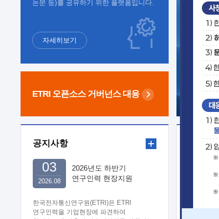
논문 등)를 공유하기 위한 플랫폼입니다.
자세히보기
ETRI 오픈소스
거버넌스 대응
공지사항
보도자
03
2026년도 하반기
연구인력 현장지원
2026.08
희망기업 신청/접수
한국전자통신연구원(ETRI)은 ETRI
연구인력을 기업현장에 파견하여