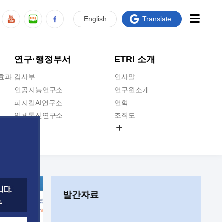
En
glish
Translate
연구·행정부서
ETRI 소개
급효과
감사부
인사말
인공지능연구소
연구원소개
피지컬AI연구소
연혁
입체통신연구소
조직도
공간미디어연구소
기타 공개정보
ADX융합연구소
원규 제·개정 예고
ICT전략연구소
연구원 고객헌장
인공지능안전연구소
ETRI CI
우주항공반도체전략연구단
주요업무연락처
발간자료
대경권연구본부
찾아오시는길
호남권연구본부