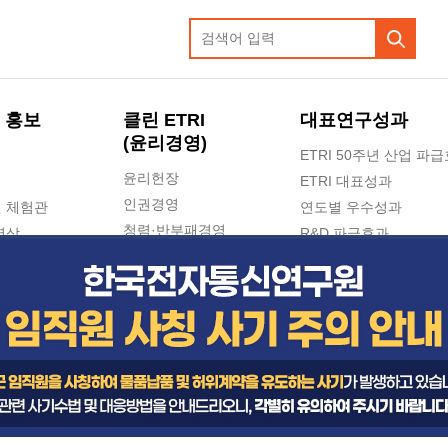
 홍보
클린 ETRI
대표연구성과
(윤리경영)
ETRI 50주년 산업 파
윤리헌장
ETRI 대표성과
인권경영
 체험관
연도별 우수성과
청렴·반부패경영
영상
R&D 파급효과
e-신문고(ETRI 신고센터)
지식공유플랫폼
공익신고
청렴포털 신고
고객의소리
수의계약 현황
부패징계 현황
감사결과공개