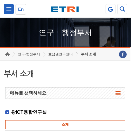
본문 바로가기
주요메뉴 바로가기
하단메뉴 바로가기
En
연구ㆍ행정부서
연구·행정부서
호남권연구센터
부서 소개
부서 소개
메뉴를 선택하세요.
광ICT융합연구실
소개