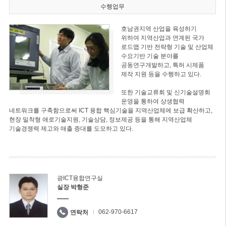
수행업무
호남권지역 산업을 육성하기
위하여 지역산업과 연계된 국가
로드맵 기반 전략형 기술 및 산업체
수요기반 기술 분야를
공동연구개발하고, 특허 시제품
제작 지원 등을 수행하고 있다.
또한 기술교류회 및 신기술설명회
운영을 통하여 상생협력
네트워크를 구축함으로써 ICT 융합 핵심기술을 지역산업체에 보급 확산하고,
현장 밀착형 애로기술지원, 기술상담, 정보제공 등을 통해 지역산업체
기술경쟁력 제고와 매출 증대를 도모하고 있다.
광ICT융합연구실
실장 박형준
062-970-6617
연락처