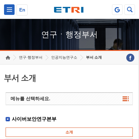
본문 바로가기
주요메뉴 바로가기
하단메뉴 바로가기
En
연구ㆍ행정부서
연구·행정부서
인공지능연구소
부서 소개
부서 소개
메뉴를 선택하세요.
사이버보안연구본부
소개