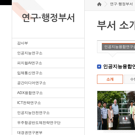
연구·행정부서
연구·행정부서
부서 소
감사부
인공지능융합연구
인공지능연구소
피지컬AI연구소
인공지능융합
입체통신연구소
소개
수
공간미디어연구소
ADX융합연구소
ICT전략연구소
인공지능안전연구소
우주항공반도체전략연구단
대경권연구본부