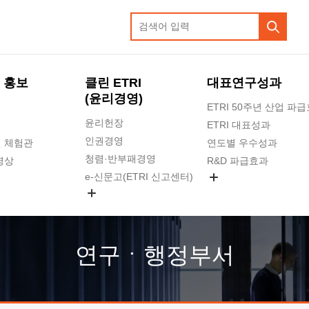
 홍보
클린 ETRI
대표연구성과
(윤리경영)
ETRI 50주년 산업 파
윤리헌장
ETRI 대표성과
인권경영
 체험관
연도별 우수성과
청렴·반부패경영
영상
R&D 파급효과
e-신문고(ETRI 신고센터)
지식공유플랫폼
공익신고
청렴포털 신고
고객의소리
연구ㆍ행정부서
수의계약 현황
부패징계 현황
감사결과공개