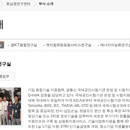
호남권연구센터
부서 소개
개
실
광ICT융합연구실
엣지컴퓨팅응용서비스연구실
에너지지능화연구
연구실
행업무
기업 융합기술 지원협력, 광통신 국제공인시험기관 운영 및 시험지원
Q-mark 검증을 담당하고 있다. 국제공인시험기관 운영 및 시험지원 
대해 국내에서 유일하게 미국 A2LA로부터 국제공인시험기관 자격
Telcordia, IEEE, IEC, TIA/EIA, MIL-STD 등 66개 국
항목 및 중심파장, 반사·삽입손실, 편광모드 분산 등 특성 측정 4
영상기술 또는 3차원 정보기술을 접목하여 새로운 부가가치 창출
지원인프라 구축 및 상용화지원서비스, 기술사업화지원을 통해 3D
또한 1실 1기업 지원, ETRI 신기술설명회 개최, 중소기업 지원