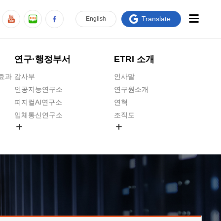
Translate
En
glish
연구·행정부서
ETRI 소개
급효과
감사부
인사말
인공지능연구소
연구원소개
피지컬AI연구소
연혁
입체통신연구소
조직도
공간미디어연구소
기타 공개정보
ADX융합연구소
원규 제·개정 예고
ICT전략연구소
연구원 고객헌장
인공지능안전연구소
ETRI CI
우주항공반도체전략연구단
주요업무연락처
대경권연구본부
찾아오시는길
호남권연구본부