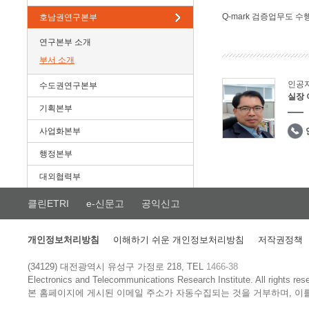
Q-mark 검증업무도 수
호남권연구본부
연구본부 소개
부서 소개
인공
수도권연구본부
실장
기획본부
사업화본부
행정본부
대외협력부
클린ETRI
e-신문고
공익신고
개인정보처리방침
이해하기 쉬운 개인정보처리방침
저작권정책
(34129) 대전광역시 유성구 가정로 218, TEL
1466-38
Electronics and Telecommunications Research Institute.
All rights res
본 홈페이지에 게시된 이메일 주소가 자동수집되는 것을 거부하며, 이