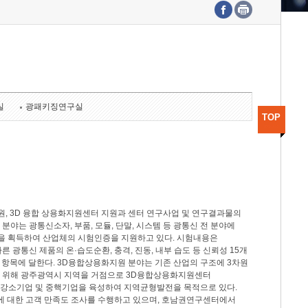
수도권연구본부
기획본부
사업화본부
행정본부
대외협력부
실
광패키징연구실
TOP
, 3D 융합 상용화지원센터 지원과 센터 연구사업 및 연구결과물의
분야는 광통신소자, 부품, 모듈, 단말, 시스템 등 광통신 전 분야에
을 획득하여 산업체의 시험인증을 지원하고 있다. 시험내용은
제시험규격에 따른 광통신 제품의 온·습도순환, 충격, 진동, 내부 습도 등 신뢰성 15개
2개 항목에 달한다. 3D융합상용화지원 분야는 기존 산업의 구조에 3차원
을 위해 광주광역시 지역을 거점으로 3D융합상용화지원센터
 강소기업 및 중핵기업을 육성하여 지역균형발전을 목적으로 있다.
활동에 대한 고객 만족도 조사를 수행하고 있으며, 호남권연구센터에서