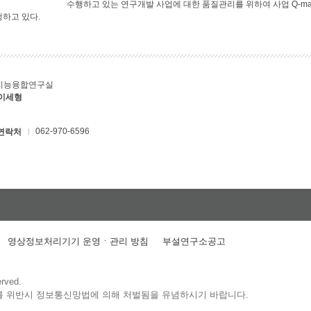
수행하고 있는 연구개발 사업에 대한 품질관리를 위하여 사업 Q-ma
행하고 있다.
지능융합연구실
 이세형
062-970-6596
연락처
영상정보처리기기 운영ㆍ관리 방침
부설연구소공고
erved.
를 위반시 정보통신망법에 의해 처벌됨을 유념하시기 바랍니다.