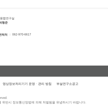
T융합연구실
 박형준
062-970-6617
연락처
영상정보처리기기 운영ㆍ관리 방침
부설연구소공고
erved.
를 위반시 정보통신망법에 의해 처벌됨을 유념하시기 바랍니다.