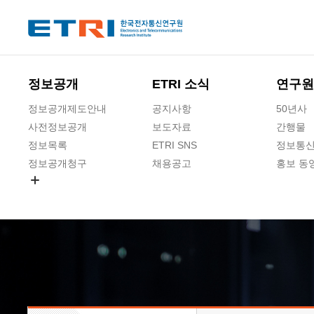
본문 바로가기
주요메뉴 바로가기
하단메뉴 바로가기
정보공개
ETRI 소식
연구원
정보공개제도안내
공지사항
50년사
사전정보공개
보도자료
간행물
정보목록
ETRI SNS
정보통신
정보공개청구
채용공고
홍보 동
경영공시
공공데이터개방
사업실명제