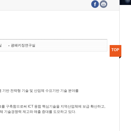
수도권연구본부
기획본부
사업화본부
행정본부
대외협력부
실
광패키징연구실
TOP
 기반 전략형 기술 및 산업체 수요기반 기술 분야를
를 구축함으로써 ICT 융합 핵심기술을 지역산업체에 보급 확산하고,
체 기술경쟁력 제고와 매출 증대를 도모하고 있다.