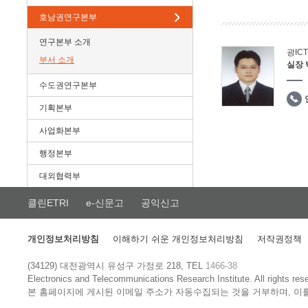
호남권연구본부
연구본부 소개
광IC
부서 소개
실장
수도권연구본부
기획본부
사업화본부
행정본부
대외협력부
클린ETRI
e-신문고
공익신고
개인정보처리방침
이해하기 쉬운 개인정보처리방침
저작권정책
(34129) 대전광역시 유성구 가정로 218, TEL
1466-38
Electronics and Telecommunications Research Institute.
All rights res
본 홈페이지에 게시된 이메일 주소가 자동수집되는 것을 거부하며, 이