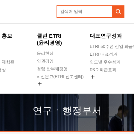
 홍보
클린 ETRI
대표연구성과
(윤리경영)
ETRI 50주년 산업 파
윤리헌장
ETRI 대표성과
인권경영
 체험관
연도별 우수성과
청렴·반부패경영
영상
R&D 파급효과
e-신문고(ETRI 신고센터)
지식공유플랫폼
공익신고
청렴포털 신고
고객의소리
연구ㆍ행정부서
수의계약 현황
부패징계 현황
감사결과공개