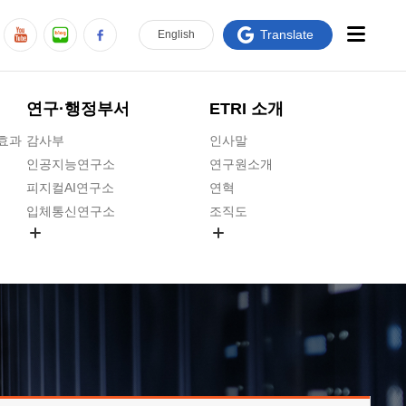
Translate
En
glish
연구·행정부서
ETRI 소개
급효과
감사부
인사말
인공지능연구소
연구원소개
피지컬AI연구소
연혁
입체통신연구소
조직도
공간미디어연구소
기타 공개정보
ADX융합연구소
원규 제·개정 예고
ICT전략연구소
연구원 고객헌장
인공지능안전연구소
ETRI CI
우주항공반도체전략연구단
주요업무연락처
대경권연구본부
찾아오시는길
호남권연구본부