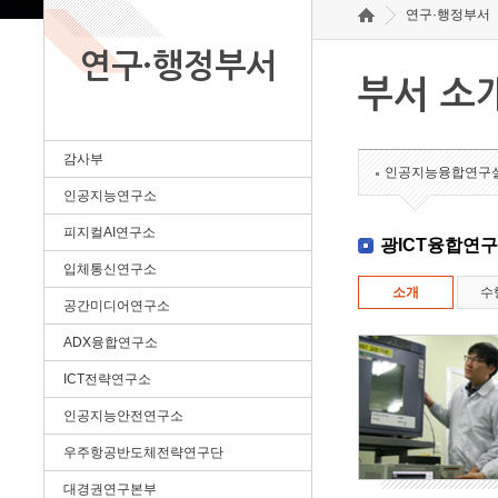
연구·행정부서
연구·행정부서
부서 소
감사부
인공지능융합연구
인공지능연구소
피지컬AI연구소
광ICT융합연
입체통신연구소
소개
수
공간미디어연구소
ADX융합연구소
ICT전략연구소
인공지능안전연구소
우주항공반도체전략연구단
대경권연구본부