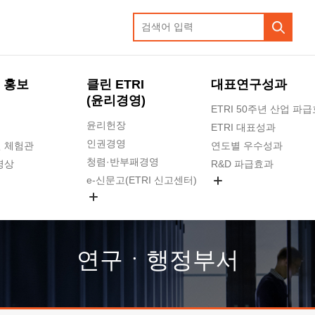
 홍보
클린 ETRI
대표연구성과
(윤리경영)
ETRI 50주년 산업 파
윤리헌장
ETRI 대표성과
인권경영
 체험관
연도별 우수성과
청렴·반부패경영
영상
R&D 파급효과
e-신문고(ETRI 신고센터)
지식공유플랫폼
공익신고
청렴포털 신고
고객의소리
연구ㆍ행정부서
수의계약 현황
부패징계 현황
감사결과공개