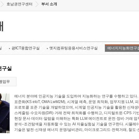
호남권연구센터
부서 소개
개
실
광ICT융합연구실
엣지컴퓨팅응용서비스연구실
에너지지능화연구
연구실
행업무
에너지 분야에 인공지능 기술을 도입하여 지능화하는 연구를 수행하고 있다. 에너
표준화(KS eIoT, OMA LwM2M), 시계열 예측, 운영 최적화, 업무지원 LL
프로토콜 표준 기술을 개발하였으며, 시계열 인공지능 기술을 활용한 신재생에
스케줄링·수요자원(DR)·거래 전략 최적화를 수행하고, 디지털트윈·CPS 기
현장 문서·데이터·알람을 이해하는 특화 LLM 에이전트로 운전·정비·거래 업
분석–조건탐색을 자동화할 수 있는 AI 자율실험실 기술을 연구한다. 시뮬레
기술은 발전·신재생 에너지 운영/설비관리, 마이크로그리드·전력거래, 철도·