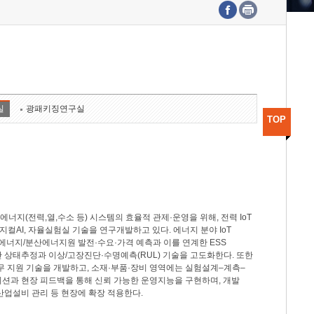
수도권연구본부
기획본부
사업화본부
행정본부
대외협력부
실
광패키징연구실
TOP
지(전력,열,수소 등) 시스템의 효율적 관제·운영을 위해, 전력 IoT
M, 피지컬AI, 자율실험실 기술을 연구개발하고 있다. 에너지 분야 IoT
너지/분산에너지원 발전·수요·가격 예측과 이를 연계한 ESS
반 상태추정과 이상/고장진단·수명예측(RUL) 기술을 고도화한다. 또한
무 지원 기술을 개발하고, 소재·부품·장비 영역에는 실험설계–계측–
이션과 현장 피드백을 통해 신뢰 가능한 운영지능을 구현하며, 개발
산업설비 관리 등 현장에 확장 적용한다.