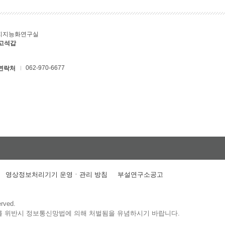
지지능화연구실
 고석갑
062-970-6677
연락처
영상정보처리기기 운영ㆍ관리 방침
부설연구소공고
erved.
를 위반시 정보통신망법에 의해 처벌됨을 유념하시기 바랍니다.