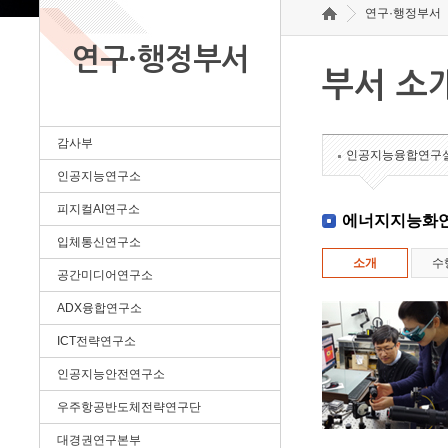
연구·행정부서
연구·행정부서
부서 소
감사부
인공지능융합연구
인공지능연구소
피지컬AI연구소
에너지지능화
입체통신연구소
소개
수
공간미디어연구소
ADX융합연구소
ICT전략연구소
인공지능안전연구소
우주항공반도체전략연구단
대경권연구본부