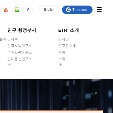
Translate
En
glish
연구·행정부서
ETRI 소개
급효과
감사부
인사말
인공지능연구소
연구원소개
피지컬AI연구소
연혁
입체통신연구소
조직도
공간미디어연구소
기타 공개정보
ADX융합연구소
원규 제·개정 예고
ICT전략연구소
연구원 고객헌장
인공지능안전연구소
ETRI CI
우주항공반도체전략연구단
주요업무연락처
대경권연구본부
찾아오시는길
호남권연구본부