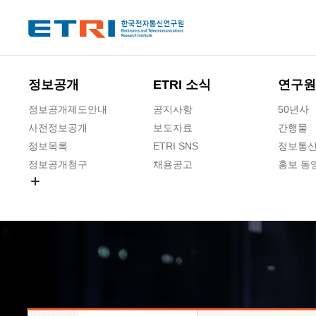
본문 바로가기
주요메뉴 바로가기
하단메뉴 바로가기
정보공개
ETRI 소식
연구원
정보공개제도안내
공지사항
50년사
사전정보공개
보도자료
간행물
정보목록
ETRI SNS
정보통신
정보공개청구
채용공고
홍보 동
경영공시
공공데이터개방
사업실명제