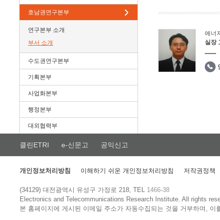
호남권연구본부
연구본부 소개
에너
실장
부서 소개
수도권연구본부
기획본부
사업화본부
행정본부
대외협력부
클린ETRI
e-신문고
공익신고
개인정보처리방침
이해하기 쉬운 개인정보처리방침
저작권정책
(34129) 대전광역시 유성구 가정로 218, TEL
1466-38
Electronics and Telecommunications Research Institute.
All rights res
본 홈페이지에 게시된 이메일 주소가 자동수집되는 것을 거부하며, 이