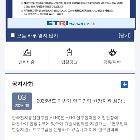
ETRI Insight
ETRI Journal
전자통신동향분석
ETRI 웹진
ETRI 간행물
전자도서관
[닫기]
오늘 하루 열지 않기
인력채용
입찰공고
공동/위탁
공지사항
03
2026년도 하반기 연구인력 현장지원 희망기업 신청/접수
2026.08
한국전자통신연구원(ETRI)은 ETRI 연구인력을 기업현장에
파견하여 현장수요에 맞추어 기술사업화를 지원하는 『연구인력
현장지원』프로그램을 운영하고 있습니다.이에 연구인력의
지원을 희망하는 중소.중견기업에서는 신청하여 주시기