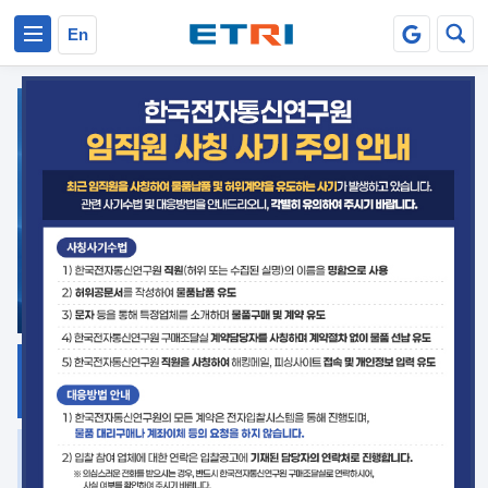
본문 바로가기
주요메뉴 바로가기
En
지식공유
ETRI 오픈소스
플랫폼
거버넌스 대응
발간자료