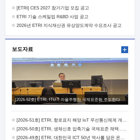
바랍니다.
2026년 8월 한국전자통신연구원장
1. 추진개요

추진목적: ETRI 인력을 기업현장에 파견. 기술지원을
[ETRI] CES 2027 참가기업 모집 공고
실시함으로써 ETRI 개발기술의 사업화를 지원하여
ETRI 기술 스케일업 R&BD 사업 공고
사업화성과를 극대화하고, 지원기업을 강견기업으로 육성하고자
함.
2026년 ETRI 지식재산권 유상양도계약 수요조사 공고
 신청자격: ETRI 협력기업 및 일반 ICT 중소기업*
협력기업: ETRI 창업/연구소기업, 기술이전/출자기업 등 ETRI
개발기술을 사업화하고자 하는 기업
 파견기간: 1년 이상
[최대 3년까지 연속지원 가능]* 연속지원은 지원완료 시점에서
보도자료
당해 지원실적과 차기 지원계획을 평가하여 결정
 기업부담:
연구인력 연봉기준 30 ~ 40%* (1년차) 연봉의 30%, (2 ~ 3년차)
연봉의 40%
 추진일정(1)희망기업 신청/접수(2)희망인력-
희망기업 매칭(3)현장조사/ 선정(심의)(4)협약체결(5)
기업파견8월 3일 ~ 14일
8월 17일 ~ 26일
9월초순
9월 중순
10월 이후* 상기일정은 희망인력-희망기업간 매칭 원활시를
가정한 것으로 상황에 따라 상당기간 일정이 지연될 수 있음. **
(1)희망인력-희망기업간 적합성이 낮다고 판단되거나, (2)
희망인력이 파견의사를 철회할 경우 후속 절차가 진행되지 않을
[2026-52호] ETRI, ITU-T 자율주행차 국제표준화 주도한다
수 있음.2. 현장지원 희망인력 및 상세이력
 희망인력
목록기술분야연구인력번호지원가능 기술반도체/
전자소자A반도체 소자(trasistor/diode) 제작 공정 전자소자 제작
[2026-51호] ETRI, 항로표지 해양 IoT 무선통신체계 개발 나선다
공정(FET / SBD 등 )유기물 반도체 소재 및 소자 설계, 합성 및
제작바이오센서 설계/제작토양/수질/가스 센서 설계/
[2026-50호] ETRI, 생체신호 압축기술 국제표준 채택...의료 AI 시대 연다
제작광소자응용B광 센서 및 응용 시스템시스템 제어 및 데이터
[2026-49호] ETRI, 대한민국 ICT 50년 역사를 담은 온라인 50년사 공개
처리FPGA 제어, VHDL 프로그램 개발Labview, Python, C