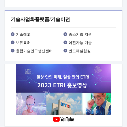
프로그램 개발
 상세이력ㅇ(붙 임1) 대상인력 A 상세이력ㅇ(붙
임2) 대상인력 B 상세이력
3. 신청방법 및 향후일정 등

신청방법: 이메일 (verdi@etri.re.kr)* <별첨양식>을 작성하여
기술사업화플랫폼/기술이전
제출
 문 의 처: ETRI사업화본부 기업성장지원부
기업성장지원전략실ㅇ오경석 책임 연구원 (T. 042-860-5076,
verdi@etri.re.kr)
 제출양식
ㅇ(별첨양식) ETRI연구인력
기술예고
중소기업 지원
현장지원 신청서 (기업)
보유특허
이전가능 기술
융합기술연구생산센터
반도체실험실