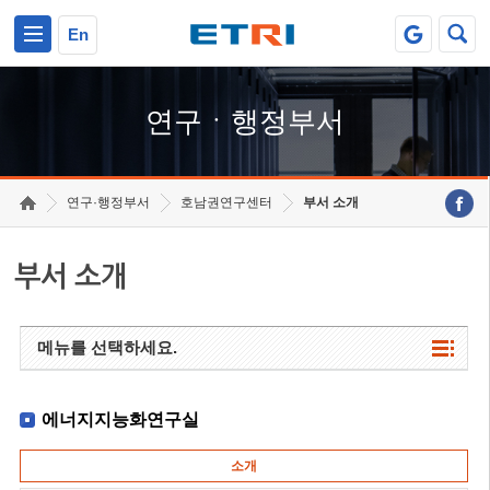
본문 바로가기
주요메뉴 바로가기
하단메뉴 바로가기
En
연구ㆍ행정부서
연구·행정부서
호남권연구센터
부서 소개
부서 소개
메뉴를 선택하세요.
에너지지능화연구실
소개