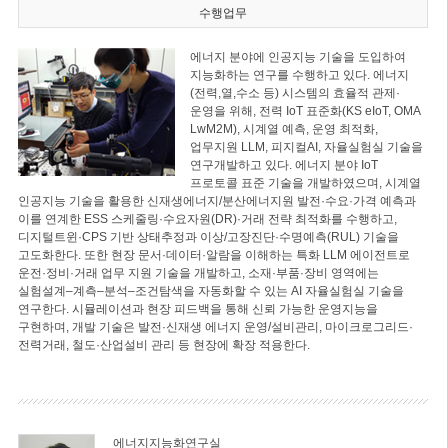
수행업무
에너지 분야에 인공지능 기술을 도입하여
지능화하는 연구를 수행하고 있다. 에너지
(전력,열,수소 등) 시스템의 효율적 관제·
운영을 위해, 전력 IoT 표준화(KS eIoT, OMA
LwM2M), 시계열 예측, 운영 최적화,
업무지원 LLM, 피지컬AI, 자율실험실 기술을
연구개발하고 있다. 에너지 분야 IoT
프로토콜 표준 기술을 개발하였으며, 시계열
인공지능 기술을 활용한 신재생에너지/분산에너지원 발전·수요·가격 예측과
이를 연계한 ESS 스케줄링·수요자원(DR)·거래 전략 최적화를 수행하고,
디지털트윈·CPS 기반 상태추정과 이상/고장진단·수명예측(RUL) 기술을
고도화한다. 또한 현장 문서·데이터·알람을 이해하는 특화 LLM 에이전트로
운전·정비·거래 업무 지원 기술을 개발하고, 소재·부품·장비 영역에는
실험설계–계측–분석–조건탐색을 자동화할 수 있는 AI 자율실험실 기술을
연구한다. 시뮬레이션과 현장 피드백을 통해 신뢰 가능한 운영지능을
구현하며, 개발 기술은 발전·신재생 에너지 운영/설비관리, 마이크로그리드·
전력거래, 철도·산업설비 관리 등 현장에 확장 적용한다.
에너지지능화연구실