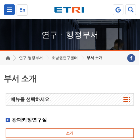
본문 바로가기
주요메뉴 바로가기
하단메뉴 바로가기
En
연구ㆍ행정부서
연구·행정부서
호남권연구센터
부서 소개
부서 소개
메뉴를 선택하세요.
광패키징연구실
소개