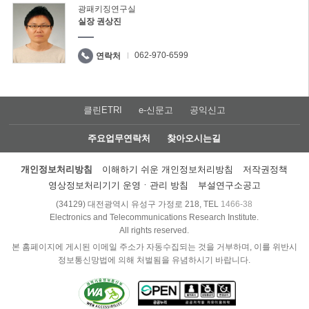
광패키징연구실
실장 권상진
062-970-6599
연락처
클린ETRI
e-신문고
공익신고
주요업무연락처
찾아오시는길
개인정보처리방침
이해하기 쉬운 개인정보처리방침
저작권정책
영상정보처리기기 운영ㆍ관리 방침
부설연구소공고
(34129) 대전광역시 유성구 가정로 218, TEL
1466-38
Electronics and Telecommunications Research Institute.
All rights reserved.
본 홈페이지에 게시된 이메일 주소가 자동수집되는 것을 거부하며, 이를 위반시
정보통신망법에 의해 처벌됨을 유념하시기 바랍니다.