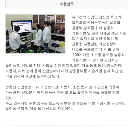
수행업무
지역전략 산업인 광산업 육성의
일환으로 광응용부품의 글로벌
경쟁력 강화를 위해 상용화
기술개발 및 관련 시제품 생산 지원
등 기술지원을 통한 광통신 및
광융합 부품관련 기술경쟁력
제고를 목표로 한다. 이를 위해
‘100기가급 초소형 광모듈 상용화
기술개발’과 ‘광기반 공정혁신
플랫폼 및 산업화 지원’ 사업을 수행 하고 있으며 이를 통해 통신, 정보가전,
자동차, 의료 분야 등의 산업분야에 대해 광응용부품 기술개발 성과 확산 및
기술 경쟁력 제고에 노력하고 있다.
광통신 산업뿐만 아니라 정보가전, 자동차, 조선 등과 같이 광모듈 적용이
가능한 타 산업분야 까지 광응용 부품 및 모듈 솔루션 제공을 목표로 하고
있다.
주요 연구개발 수행 업무는 초고속 광부품 및 광모듈 개발과 광기반 공정혁신
플랫폼 구축 및 이를 통한 산업화 지원이다.