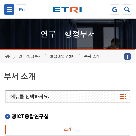
본문 바로가기
주요메뉴 바로가기
하단메뉴 바로가기
En
연구ㆍ행정부서
연구·행정부서
호남권연구센터
부서 소개
부서 소개
메뉴를 선택하세요.
광ICT융합연구실
소개