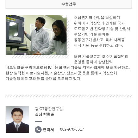
수행업무
호남권지역 산업을 육성하기
위하여 지역산업과 연계된 국가
로드맵 기반 전략형 기술 및 산업체
수요기반 기술 분야를
공동연구개발하고, 특허 시제품
제작 지원 등을 수행하고 있다.
또한 기술교류회 및 신기술설명회
운영을 통하여 상생협력
네트워크를 구축함으로써 ICT 융합 핵심기술을 지역산업체에 보급 확산하고,
현장 밀착형 애로기술지원, 기술상담, 정보제공 등을 통해 지역산업체
기술경쟁력 제고와 매출 증대를 도모하고 있다.
광ICT융합연구실
실장 박형준
062-970-6617
연락처