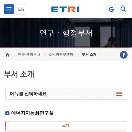
본문 바로가기
주요메뉴 바로가기
하단메뉴 바로가기
En
연구ㆍ행정부서
연구·행정부서
호남권연구센터
부서 소개
부서 소개
메뉴를 선택하세요.
에너지지능화연구실
소개