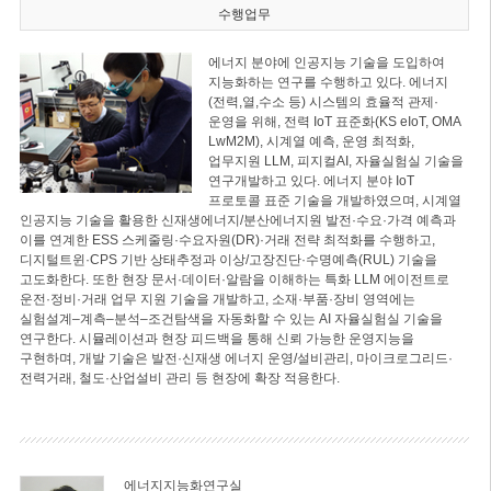
수행업무
에너지 분야에 인공지능 기술을 도입하여
지능화하는 연구를 수행하고 있다. 에너지
(전력,열,수소 등) 시스템의 효율적 관제·
운영을 위해, 전력 IoT 표준화(KS eIoT, OMA
LwM2M), 시계열 예측, 운영 최적화,
업무지원 LLM, 피지컬AI, 자율실험실 기술을
연구개발하고 있다. 에너지 분야 IoT
프로토콜 표준 기술을 개발하였으며, 시계열
인공지능 기술을 활용한 신재생에너지/분산에너지원 발전·수요·가격 예측과
이를 연계한 ESS 스케줄링·수요자원(DR)·거래 전략 최적화를 수행하고,
디지털트윈·CPS 기반 상태추정과 이상/고장진단·수명예측(RUL) 기술을
고도화한다. 또한 현장 문서·데이터·알람을 이해하는 특화 LLM 에이전트로
운전·정비·거래 업무 지원 기술을 개발하고, 소재·부품·장비 영역에는
실험설계–계측–분석–조건탐색을 자동화할 수 있는 AI 자율실험실 기술을
연구한다. 시뮬레이션과 현장 피드백을 통해 신뢰 가능한 운영지능을
구현하며, 개발 기술은 발전·신재생 에너지 운영/설비관리, 마이크로그리드·
전력거래, 철도·산업설비 관리 등 현장에 확장 적용한다.
에너지지능화연구실