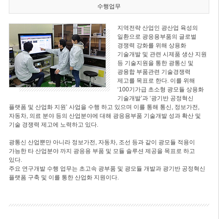
수행업무
지역전략 산업인 광산업 육성의
일환으로 광응용부품의 글로벌
경쟁력 강화를 위해 상용화
기술개발 및 관련 시제품 생산 지원
등 기술지원을 통한 광통신 및
광융합 부품관련 기술경쟁력
제고를 목표로 한다. 이를 위해
‘100기가급 초소형 광모듈 상용화
기술개발’과 ‘광기반 공정혁신
플랫폼 및 산업화 지원’ 사업을 수행 하고 있으며 이를 통해 통신, 정보가전,
자동차, 의료 분야 등의 산업분야에 대해 광응용부품 기술개발 성과 확산 및
기술 경쟁력 제고에 노력하고 있다.
광통신 산업뿐만 아니라 정보가전, 자동차, 조선 등과 같이 광모듈 적용이
가능한 타 산업분야 까지 광응용 부품 및 모듈 솔루션 제공을 목표로 하고
있다.
주요 연구개발 수행 업무는 초고속 광부품 및 광모듈 개발과 광기반 공정혁신
플랫폼 구축 및 이를 통한 산업화 지원이다.