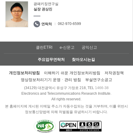
광패키징연구실
실장 권상진
062-970-6599
연락처
클린ETRI
e-신문고
공익신고
주요업무연락처
찾아오시는길
개인정보처리방침
이해하기 쉬운 개인정보처리방침
저작권정책
영상정보처리기기 운영ㆍ관리 방침
부설연구소공고
(34129) 대전광역시 유성구 가정로 218, TEL
1466-38
Electronics and Telecommunications Research Institute.
All rights reserved.
본 홈페이지에 게시된 이메일 주소가 자동수집되는 것을 거부하며, 이를 위반시
정보통신망법에 의해 처벌됨을 유념하시기 바랍니다.