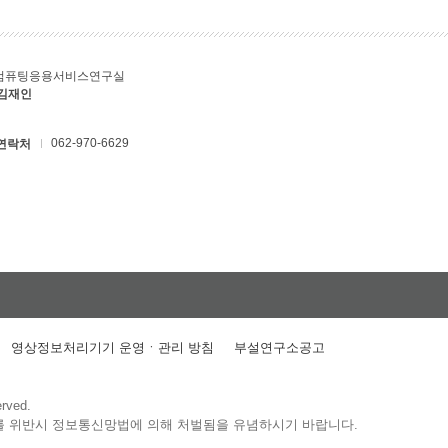
컴퓨팅응용서비스연구실
 김재인
062-970-6629
연락처
영상정보처리기기 운영ㆍ관리 방침
부설연구소공고
erved.
를 위반시 정보통신망법에 의해 처벌됨을 유념하시기 바랍니다.