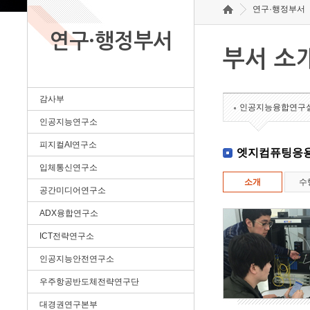
연구·행정부서
연구·행정부서
부서 소
감사부
인공지능융합연구
인공지능연구소
피지컬AI연구소
엣지컴퓨팅응
입체통신연구소
소개
수
공간미디어연구소
ADX융합연구소
ICT전략연구소
인공지능안전연구소
우주항공반도체전략연구단
대경권연구본부