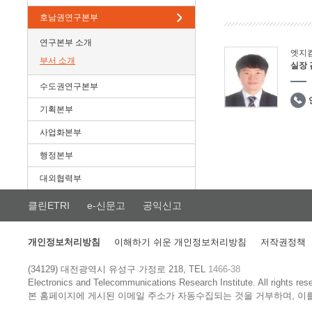
호남권연구본부
연구본부 소개
엣지
부서 소개
실장
수도권연구본부
기획본부
사업화본부
행정본부
대외협력부
클린ETRI
e-신문고
공익신고
개인정보처리방침
이해하기 쉬운 개인정보처리방침
저작권정책
(34129) 대전광역시 유성구 가정로 218, TEL
1466-38
Electronics and Telecommunications Research Institute.
All rights res
본 홈페이지에 게시된 이메일 주소가 자동수집되는 것을 거부하며, 이