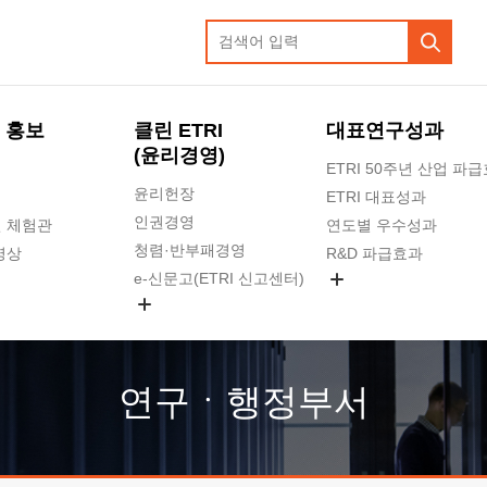
 홍보
클린 ETRI
대표연구성과
(윤리경영)
ETRI 50주년 산업 파
윤리헌장
ETRI 대표성과
인권경영
 체험관
연도별 우수성과
청렴·반부패경영
영상
R&D 파급효과
e-신문고(ETRI 신고센터)
지식공유플랫폼
공익신고
청렴포털 신고
고객의소리
연구ㆍ행정부서
수의계약 현황
부패징계 현황
감사결과공개