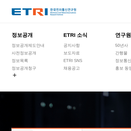
본문 바로가기
주요메뉴 바로가기
하단메뉴 바로가기
정보공개
ETRI 소식
연구원
정보공개제도안내
공지사항
50년사
사전정보공개
보도자료
간행물
정보목록
ETRI SNS
정보통신
정보공개청구
채용공고
홍보 동
경영공시
공공데이터개방
사업실명제