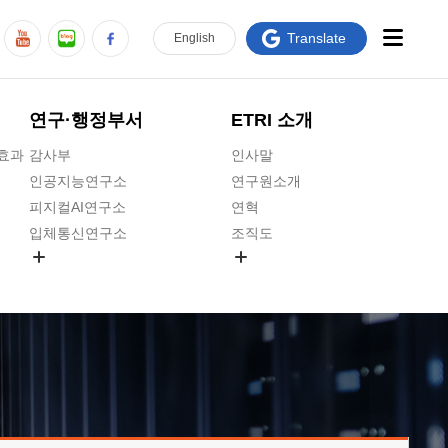
Translate
En
glish
연구·행정부서
ETRI 소개
급효과
감사부
인사말
인공지능연구소
연구원소개
피지컬AI연구소
연혁
입체통신연구소
조직도
공간미디어연구소
기타 공개정보
ADX융합연구소
원규 제·개정 예고
ICT전략연구소
연구원 고객헌장
인공지능안전연구소
ETRI CI
우주항공반도체전략연구단
주요업무연락처
대경권연구본부
찾아오시는길
호남권연구본부