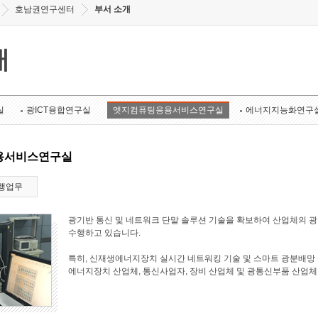
호남권연구센터
부서 소개
개
실
광ICT융합연구실
엣지컴퓨팅응용서비스연구실
에너지지능화연구
용서비스연구실
행업무
광기반 통신 및 네트워크 단말 솔루션 기술을 확보하여 산업체의 
수행하고 있습니다.
특히, 신재생에너지장치 실시간 네트워킹 기술 및 스마트 광분배망 
에너지장치 산업체, 통신사업자, 장비 산업체 및 광통신부품 산업체