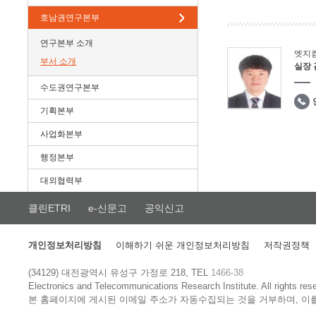
호남권연구본부
연구본부 소개
엣지
부서 소개
실장
수도권연구본부
기획본부
사업화본부
행정본부
대외협력부
클린ETRI
e-신문고
공익신고
개인정보처리방침
이해하기 쉬운 개인정보처리방침
저작권정책
(34129) 대전광역시 유성구 가정로 218, TEL
1466-38
Electronics and Telecommunications Research Institute.
All rights res
본 홈페이지에 게시된 이메일 주소가 자동수집되는 것을 거부하며, 이