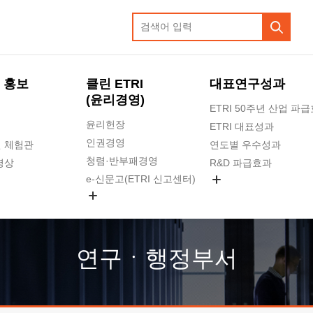
 홍보
클린 ETRI
대표연구성과
(윤리경영)
ETRI 50주년 산업 파
윤리헌장
ETRI 대표성과
인권경영
 체험관
연도별 우수성과
청렴·반부패경영
영상
R&D 파급효과
e-신문고(ETRI 신고센터)
지식공유플랫폼
공익신고
청렴포털 신고
고객의소리
연구ㆍ행정부서
수의계약 현황
부패징계 현황
감사결과공개