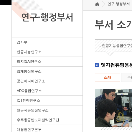
연구·행정부서
연구·행정부서
부서 소
감사부
인공지능융합연구
인공지능연구소
피지컬AI연구소
엣지컴퓨팅응
입체통신연구소
소개
수
공간미디어연구소
ADX융합연구소
ICT전략연구소
인공지능안전연구소
우주항공반도체전략연구단
대경권연구본부