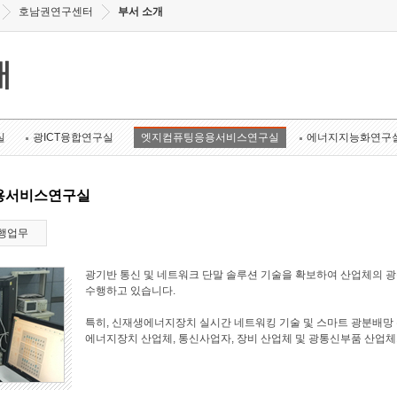
호남권연구센터
부서 소개
개
실
광ICT융합연구실
엣지컴퓨팅응용서비스연구실
에너지지능화연구
용서비스연구실
행업무
광기반 통신 및 네트워크 단말 솔루션 기술을 확보하여 산업체의 
수행하고 있습니다.
특히, 신재생에너지장치 실시간 네트워킹 기술 및 스마트 광분배망 
에너지장치 산업체, 통신사업자, 장비 산업체 및 광통신부품 산업체