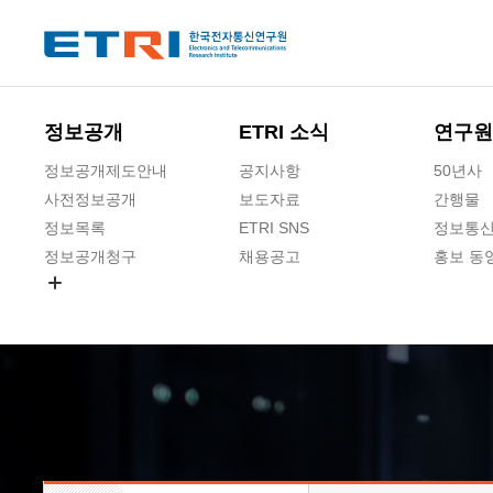
본문 바로가기
주요메뉴 바로가기
하단메뉴 바로가기
정보공개
ETRI 소식
연구원
정보공개제도안내
공지사항
50년사
사전정보공개
보도자료
간행물
정보목록
ETRI SNS
정보통신
정보공개청구
채용공고
홍보 동
경영공시
공공데이터개방
사업실명제