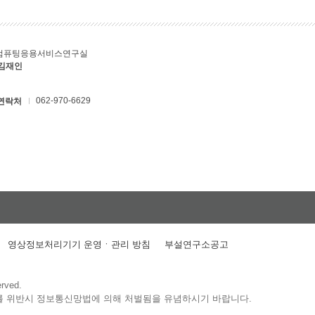
컴퓨팅응용서비스연구실
 김재인
062-970-6629
연락처
영상정보처리기기 운영ㆍ관리 방침
부설연구소공고
erved.
를 위반시 정보통신망법에 의해 처벌됨을 유념하시기 바랍니다.