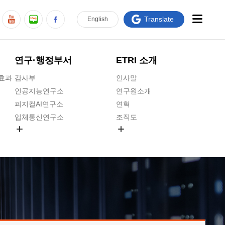
Translate
En
glish
연구·행정부서
ETRI 소개
급효과
감사부
인사말
인공지능연구소
연구원소개
피지컬AI연구소
연혁
입체통신연구소
조직도
공간미디어연구소
기타 공개정보
ADX융합연구소
원규 제·개정 예고
ICT전략연구소
연구원 고객헌장
인공지능안전연구소
ETRI CI
우주항공반도체전략연구단
주요업무연락처
대경권연구본부
찾아오시는길
호남권연구본부