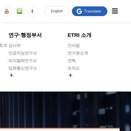
Translate
En
glish
연구·행정부서
ETRI 소개
급효과
감사부
인사말
인공지능연구소
연구원소개
피지컬AI연구소
연혁
입체통신연구소
조직도
공간미디어연구소
기타 공개정보
ADX융합연구소
원규 제·개정 예고
ICT전략연구소
연구원 고객헌장
인공지능안전연구소
ETRI CI
우주항공반도체전략연구단
주요업무연락처
대경권연구본부
찾아오시는길
호남권연구본부