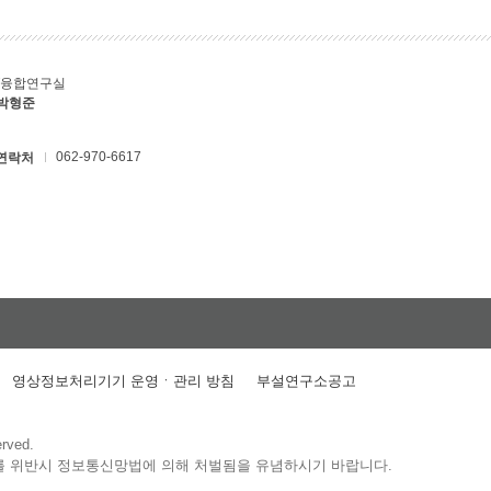
T융합연구실
 박형준
062-970-6617
연락처
영상정보처리기기 운영ㆍ관리 방침
부설연구소공고
erved.
를 위반시 정보통신망법에 의해 처벌됨을 유념하시기 바랍니다.