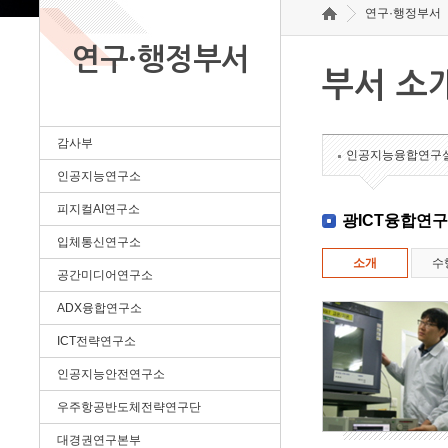
연구·행정부서
연구·행정부서
부서 소
감사부
인공지능융합연구
인공지능연구소
피지컬AI연구소
광ICT융합연
입체통신연구소
소개
수
공간미디어연구소
ADX융합연구소
ICT전략연구소
인공지능안전연구소
우주항공반도체전략연구단
대경권연구본부