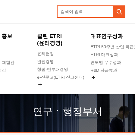
 홍보
클린 ETRI
대표연구성과
(윤리경영)
ETRI 50주년 산업 파
윤리헌장
ETRI 대표성과
인권경영
 체험관
연도별 우수성과
청렴·반부패경영
영상
R&D 파급효과
e-신문고(ETRI 신고센터)
지식공유플랫폼
공익신고
청렴포털 신고
고객의소리
연구ㆍ행정부서
수의계약 현황
부패징계 현황
감사결과공개