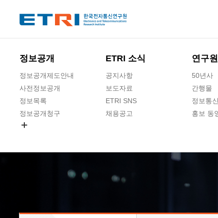
본문 바로가기
주요메뉴 바로가기
하단메뉴 바로가기
정보공개
ETRI 소식
연구원
정보공개제도안내
공지사항
50년사
사전정보공개
보도자료
간행물
정보목록
ETRI SNS
정보통신
정보공개청구
채용공고
홍보 동
경영공시
공공데이터개방
사업실명제