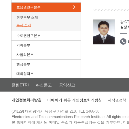
호남권연구본부
연구본부 소개
광IC
부서 소개
실장
수도권연구본부
기획본부
사업화본부
행정본부
대외협력부
클린ETRI
e-신문고
공익신고
개인정보처리방침
이해하기 쉬운 개인정보처리방침
저작권정책
(34129) 대전광역시 유성구 가정로 218, TEL
1466-38
Electronics and Telecommunications Research Institute.
All rights res
본 홈페이지에 게시된 이메일 주소가 자동수집되는 것을 거부하며, 이