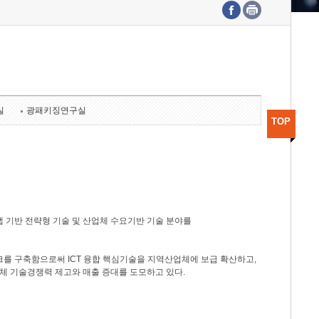
수도권연구본부
기획본부
사업화본부
행정본부
대외협력부
실
광패키징연구실
TOP
 기반 전략형 기술 및 산업체 수요기반 기술 분야를
를 구축함으로써 ICT 융합 핵심기술을 지역산업체에 보급 확산하고,
체 기술경쟁력 제고와 매출 증대를 도모하고 있다.