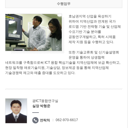
수행업무
호남권지역 산업을 육성하기
위하여 지역산업과 연계된 국가
로드맵 기반 전략형 기술 및 산업체
수요기반 기술 분야를
공동연구개발하고, 특허 시제품
제작 지원 등을 수행하고 있다.
또한 기술교류회 및 신기술설명회
운영을 통하여 상생협력
네트워크를 구축함으로써 ICT 융합 핵심기술을 지역산업체에 보급 확산하고,
현장 밀착형 애로기술지원, 기술상담, 정보제공 등을 통해 지역산업체
기술경쟁력 제고와 매출 증대를 도모하고 있다.
광ICT융합연구실
실장 박형준
062-970-6617
연락처