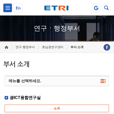
본문 바로가기
주요메뉴 바로가기
하단메뉴 바로가기
En
연구ㆍ행정부서
연구·행정부서
호남권연구센터
부서 소개
부서 소개
메뉴를 선택하세요.
광ICT융합연구실
소개