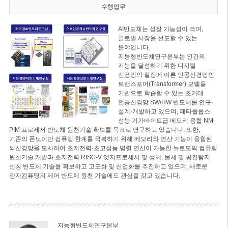
수행업무
AI반도체는 성장 가능성이 크며,
글로벌 시장을 선도할 수 있는
분야입니다.
지능형반도체연구본부는 인간의
지능을 달성하기 위한 디지털
신경망의 절정에 이른 인공신경망인
트랜스포머(Transformer) 모델을
기반으로 학습할 수 있는 초거대
인공신경망 SW/HW 반도체를 연구·
설계·개발하고 있으며, 페타플롭스
성능 기가바이트급 메모리 융합 NM-
PIM 프로세서 반도체 원천기술 확보를 목표로 연구하고 있습니다. 또한,
기존의 폰노이만 컴퓨팅 한계를 극복하기 위해 메모리와 연산 기능이 융합된
뇌신경망을 모사하여 초저전력·초고성능 병렬 연산이 가능한 뉴로모픽 컴퓨팅
원천기술 개발과 초저전력 RISC-V 엣지프로세서 및 생체, 물체 및 공간탐지
센싱 반도체 기술을 확보하고 고도화 및 산업화를 추진하고 있으며, 새로운
양자컴퓨팅의 제어 반도체 원천 기술에도 관심을 갖고 있습니다.
지능형반도체연구본부