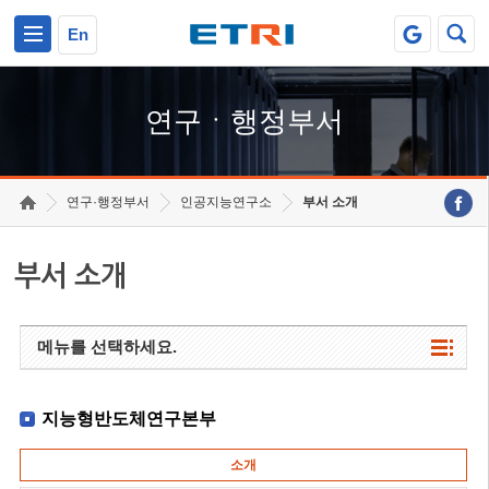
본문 바로가기
주요메뉴 바로가기
하단메뉴 바로가기
En
연구ㆍ행정부서
연구·행정부서
인공지능연구소
부서 소개
부서 소개
메뉴를 선택하세요.
지능형반도체연구본부
소개