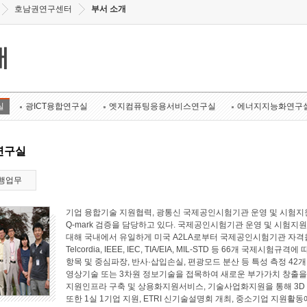
호남권연구센터
부서 소개
개
실
광ICT융합연구실
엣지컴퓨팅응용서비스연구실
에너지지능화연구
연구실
행업무
기업 융합기술 지원협력, 광통신 국제공인시험기관 운영 및 시험지원
Q-mark 검증을 담당하고 있다. 국제공인시험기관 운영 및 시험지원 
대해 국내에서 유일하게 미국 A2LA로부터 국제공인시험기관 자격
Telcordia, IEEE, IEC, TIA/EIA, MIL-STD 등 66개 국
항목 및 중심파장, 반사·삽입손실, 편광모드 분산 등 특성 측정 4
영상기술 또는 3차원 정보기술을 접목하여 새로운 부가가치 창출
지원인프라 구축 및 상용화지원서비스, 기술사업화지원을 통해 3D
또한 1실 1기업 지원, ETRI 신기술설명회 개최, 중소기업 지원