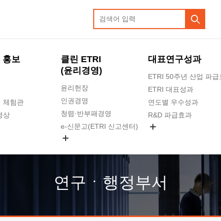
 홍보
클린 ETRI
대표연구성과
(윤리경영)
ETRI 50주년 산업 파
윤리헌장
ETRI 대표성과
인권경영
 체험관
연도별 우수성과
청렴·반부패경영
영상
R&D 파급효과
e-신문고(ETRI 신고센터)
지식공유플랫폼
공익신고
청렴포털 신고
고객의소리
연구ㆍ행정부서
수의계약 현황
부패징계 현황
감사결과공개