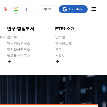
Translate
En
glish
연구·행정부서
ETRI 소개
급효과
감사부
인사말
인공지능연구소
연구원소개
피지컬AI연구소
연혁
입체통신연구소
조직도
공간미디어연구소
기타 공개정보
ADX융합연구소
원규 제·개정 예고
ICT전략연구소
연구원 고객헌장
인공지능안전연구소
ETRI CI
우주항공반도체전략연구단
주요업무연락처
대경권연구본부
찾아오시는길
호남권연구본부