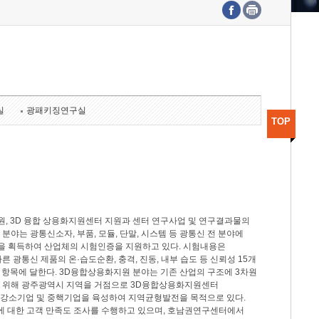
수도권연구본부
기획본부
사업화본부
행정본부
대외협력부
실
광패키징연구실
TOP
, 3D 융합 상용화지원센터 지원과 센터 연구사업 및 연구결과물의
분야는 광통신소자, 부품, 모듈, 단말, 시스템 등 광통신 전 분야에
을 획득하여 산업체의 시험인증을 지원하고 있다. 시험내용은
제시험규격에 따른 광통신 제품의 온·습도순환, 충격, 진동, 내부 습도 등 신뢰성 15개
2개 항목에 달한다. 3D융합상용화지원 분야는 기존 산업의 구조에 3차원
을 위해 광주광역시 지역을 거점으로 3D융합상용화지원센터
 강소기업 및 중핵기업을 육성하여 지역균형발전을 목적으로 있다.
활동에 대한 고객 만족도 조사를 수행하고 있으며, 호남권연구센터에서