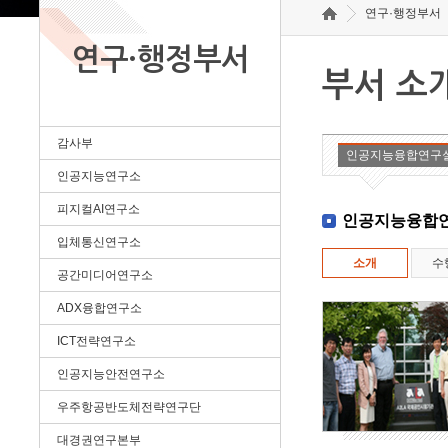
연구·행정부서
연구·행정부서
부서 소
감사부
인공지능융합연구
인공지능연구소
피지컬AI연구소
인공지능융합
입체통신연구소
소개
수
공간미디어연구소
ADX융합연구소
ICT전략연구소
인공지능안전연구소
우주항공반도체전략연구단
대경권연구본부