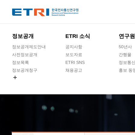
본문 바로가기
주요메뉴 바로가기
하단메뉴 바로가기
정보공개
ETRI 소식
연구원
정보공개제도안내
공지사항
50년사
사전정보공개
보도자료
간행물
정보목록
ETRI SNS
정보통신
정보공개청구
채용공고
홍보 동
경영공시
공공데이터개방
사업실명제