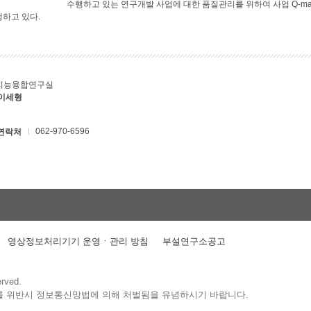
수행하고 있는 연구개발 사업에 대한 품질관리를 위하여 사업 Q-ma
행하고 있다.
지능융합연구실
 이세형
062-970-6596
연락처
영상정보처리기기 운영ㆍ관리 방침
부설연구소공고
erved.
를 위반시 정보통신망법에 의해 처벌됨을 유념하시기 바랍니다.