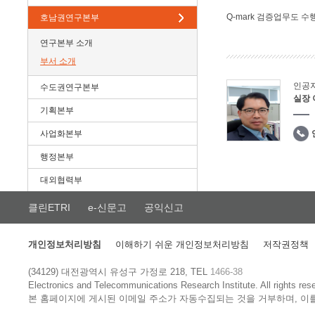
Q-mark 검증업무도 수
호남권연구본부
연구본부 소개
부서 소개
인공
수도권연구본부
실장
기획본부
사업화본부
행정본부
대외협력부
클린ETRI
e-신문고
공익신고
개인정보처리방침
이해하기 쉬운 개인정보처리방침
저작권정책
(34129) 대전광역시 유성구 가정로 218, TEL
1466-38
Electronics and Telecommunications Research Institute.
All rights res
본 홈페이지에 게시된 이메일 주소가 자동수집되는 것을 거부하며, 이