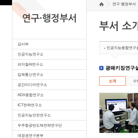
연구·행정부서
연구·행정부서
부서 소
감사부
인공지능융합연구
인공지능연구소
피지컬AI연구소
광패키징연구
입체통신연구소
소개
수
공간미디어연구소
ADX융합연구소
ICT전략연구소
인공지능안전연구소
우주항공반도체전략연구단
대경권연구본부