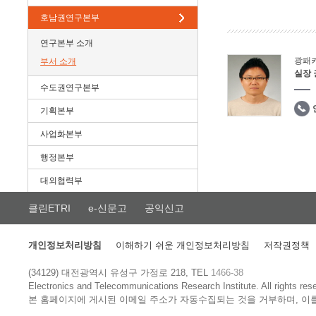
호남권연구본부
연구본부 소개
광패
부서 소개
실장
수도권연구본부
기획본부
사업화본부
행정본부
대외협력부
클린ETRI
e-신문고
공익신고
개인정보처리방침
이해하기 쉬운 개인정보처리방침
저작권정책
(34129) 대전광역시 유성구 가정로 218, TEL
1466-38
Electronics and Telecommunications Research Institute.
All rights res
본 홈페이지에 게시된 이메일 주소가 자동수집되는 것을 거부하며, 이