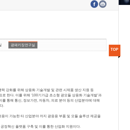
수도권연구본부
기획본부
사업화본부
행정본부
대외협력부
실
광패키징연구실
TOP
력 강화를 위해 상용화 기술개발 및 관련 시제품 생산 지원 등
 한다. 이를 위해 ‘100기가급 초소형 광모듈 상용화 기술개발’과
이를 통해 통신, 정보가전, 자동차, 의료 분야 등의 산업분야에 대해
다.
적용이 가능한 타 산업분야 까지 광응용 부품 및 모듈 솔루션 제공을
 공정혁신 플랫폼 구축 및 이를 통한 산업화 지원이다.