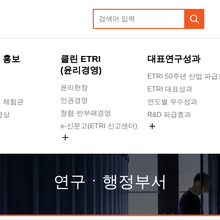
 홍보
클린 ETRI
대표연구성과
(윤리경영)
ETRI 50주년 산업 파
윤리헌장
ETRI 대표성과
인권경영
 체험관
연도별 우수성과
청렴·반부패경영
영상
R&D 파급효과
e-신문고(ETRI 신고센터)
지식공유플랫폼
공익신고
청렴포털 신고
고객의소리
연구ㆍ행정부서
수의계약 현황
부패징계 현황
감사결과공개