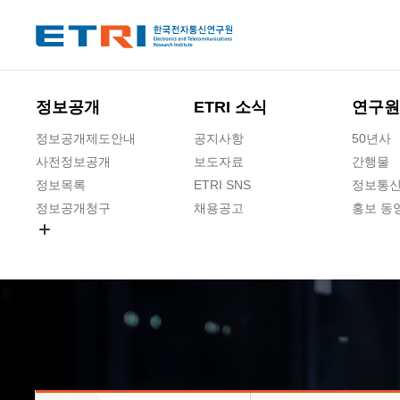
본문 바로가기
주요메뉴 바로가기
하단메뉴 바로가기
정보공개
ETRI 소식
연구원
정보공개제도안내
공지사항
50년사
사전정보공개
보도자료
간행물
정보목록
ETRI SNS
정보통신
정보공개청구
채용공고
홍보 동
경영공시
공공데이터개방
사업실명제