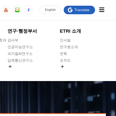
Translate
En
glish
연구·행정부서
ETRI 소개
급효과
감사부
인사말
인공지능연구소
연구원소개
피지컬AI연구소
연혁
입체통신연구소
조직도
공간미디어연구소
기타 공개정보
ADX융합연구소
원규 제·개정 예고
ICT전략연구소
연구원 고객헌장
인공지능안전연구소
ETRI CI
우주항공반도체전략연구단
주요업무연락처
대경권연구본부
찾아오시는길
호남권연구본부