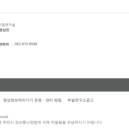
키징연구실
 권상진
062-970-6599
연락처
영상정보처리기기 운영ㆍ관리 방침
부설연구소공고
erved.
를 위반시 정보통신망법에 의해 처벌됨을 유념하시기 바랍니다.