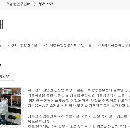
호남권연구센터
부서 소개
개
실
광ICT융합연구실
엣지컴퓨팅응용서비스연구실
에너지지능화연구
실
행업무
지역전략 산업인 광산업 육성의 일환으로 광응용부품의 글로벌 경쟁
기술지원을 통한 광통신 및 광융합 부품관련 기술경쟁력 제고를 목표로
‘광기반 공정혁신 플랫폼 및 산업화 지원’ 사업을 수행 하고 있으며 
광응용부품 기술개발 성과 확산 및 기술 경쟁력 제고에 노력하고 있
광통신 산업뿐만 아니라 정보가전, 자동차, 조선 등과 같이 광모듈 
목표로 하고 있다.
주요 연구개발 수행 업무는 초고속 광부품 및 광모듈 개발과 광기반