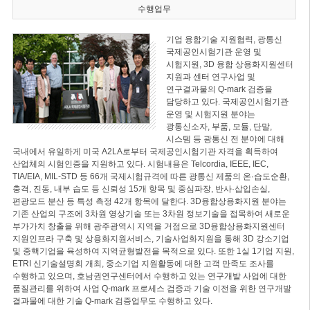
수행업무
기업 융합기술 지원협력, 광통신
국제공인시험기관 운영 및
시험지원, 3D 융합 상용화지원센터
지원과 센터 연구사업 및
연구결과물의 Q-mark 검증을
담당하고 있다. 국제공인시험기관
운영 및 시험지원 분야는
광통신소자, 부품, 모듈, 단말,
시스템 등 광통신 전 분야에 대해
국내에서 유일하게 미국 A2LA로부터 국제공인시험기관 자격을 획득하여
산업체의 시험인증을 지원하고 있다. 시험내용은 Telcordia, IEEE, IEC,
TIA/EIA, MIL-STD 등 66개 국제시험규격에 따른 광통신 제품의 온·습도순환,
충격, 진동, 내부 습도 등 신뢰성 15개 항목 및 중심파장, 반사·삽입손실,
편광모드 분산 등 특성 측정 42개 항목에 달한다. 3D융합상용화지원 분야는
기존 산업의 구조에 3차원 영상기술 또는 3차원 정보기술을 접목하여 새로운
부가가치 창출을 위해 광주광역시 지역을 거점으로 3D융합상용화지원센터
지원인프라 구축 및 상용화지원서비스, 기술사업화지원을 통해 3D 강소기업
및 중핵기업을 육성하여 지역균형발전을 목적으로 있다. 또한 1실 1기업 지원,
ETRI 신기술설명회 개최, 중소기업 지원활동에 대한 고객 만족도 조사를
수행하고 있으며, 호남권연구센터에서 수행하고 있는 연구개발 사업에 대한
품질관리를 위하여 사업 Q-mark 프로세스 검증과 기술 이전을 위한 연구개발
결과물에 대한 기술 Q-mark 검증업무도 수행하고 있다.