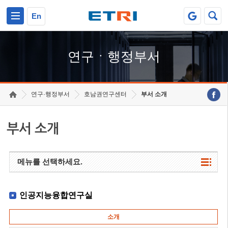
본문 바로가기
주요메뉴 바로가기
하단메뉴 바로가기
En
연구ㆍ행정부서
연구·행정부서
호남권연구센터
부서 소개
부서 소개
메뉴를 선택하세요.
인공지능융합연구실
소개