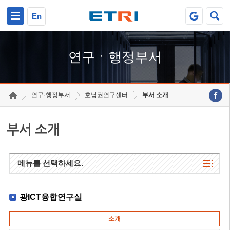
본문 바로가기
주요메뉴 바로가기
하단메뉴 바로가기
En
연구ㆍ행정부서
연구·행정부서
호남권연구센터
부서 소개
부서 소개
메뉴를 선택하세요.
광ICT융합연구실
소개