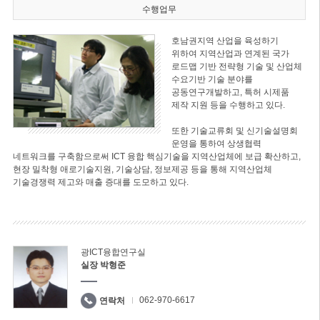
수행업무
호남권지역 산업을 육성하기
위하여 지역산업과 연계된 국가
로드맵 기반 전략형 기술 및 산업체
수요기반 기술 분야를
공동연구개발하고, 특허 시제품
제작 지원 등을 수행하고 있다.
또한 기술교류회 및 신기술설명회
운영을 통하여 상생협력
네트워크를 구축함으로써 ICT 융합 핵심기술을 지역산업체에 보급 확산하고,
현장 밀착형 애로기술지원, 기술상담, 정보제공 등을 통해 지역산업체
기술경쟁력 제고와 매출 증대를 도모하고 있다.
광ICT융합연구실
실장 박형준
062-970-6617
연락처