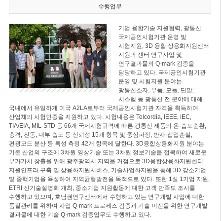
수행업무
기업 융합기술 지원협력, 광통신
국제공인시험기관 운영 및
시험지원, 3D 융합 상용화지원센터
지원과 센터 연구사업 및
연구결과물의 Q-mark 검증을
담당하고 있다. 국제공인시험기관
운영 및 시험지원 분야는
광통신소자, 부품, 모듈, 단말,
시스템 등 광통신 전 분야에 대해
국내에서 유일하게 미국 A2LA로부터 국제공인시험기관 자격을 획득하여
산업체의 시험인증을 지원하고 있다. 시험내용은 Telcordia, IEEE, IEC,
TIA/EIA, MIL-STD 등 66개 국제시험규격에 따른 광통신 제품의 온·습도순환,
충격, 진동, 내부 습도 등 신뢰성 15개 항목 및 중심파장, 반사·삽입손실,
편광모드 분산 등 특성 측정 42개 항목에 달한다. 3D융합상용화지원 분야는
기존 산업의 구조에 3차원 영상기술 또는 3차원 정보기술을 접목하여 새로운
부가가치 창출을 위해 광주광역시 지역을 거점으로 3D융합상용화지원센터
지원인프라 구축 및 상용화지원서비스, 기술사업화지원을 통해 3D 강소기업
및 중핵기업을 육성하여 지역균형발전을 목적으로 있다. 또한 1실 1기업 지원,
ETRI 신기술설명회 개최, 중소기업 지원활동에 대한 고객 만족도 조사를
수행하고 있으며, 호남권연구센터에서 수행하고 있는 연구개발 사업에 대한
품질관리를 위하여 사업 Q-mark 프로세스 검증과 기술 이전을 위한 연구개발
결과물에 대한 기술 Q-mark 검증업무도 수행하고 있다.