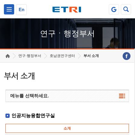
본문 바로가기
주요메뉴 바로가기
하단메뉴 바로가기
En
연구ㆍ행정부서
연구·행정부서
호남권연구센터
부서 소개
부서 소개
메뉴를 선택하세요.
인공지능융합연구실
소개