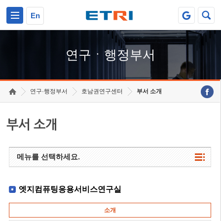
본문 바로가기
주요메뉴 바로가기
하단메뉴 바로가기
En
연구ㆍ행정부서
연구·행정부서
호남권연구센터
부서 소개
부서 소개
메뉴를 선택하세요.
엣지컴퓨팅응용서비스연구실
소개