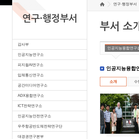
연구·행정부서
연구·행정부서
부서 소
감사부
인공지능융합연구
인공지능연구소
피지컬AI연구소
인공지능융합
입체통신연구소
소개
수
공간미디어연구소
ADX융합연구소
ICT전략연구소
인공지능안전연구소
우주항공반도체전략연구단
대경권연구본부