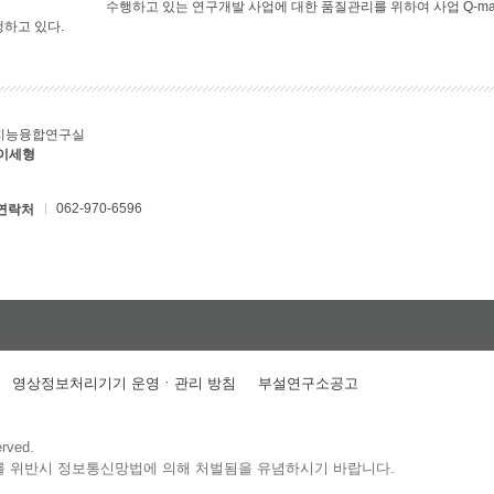
수행하고 있는 연구개발 사업에 대한 품질관리를 위하여 사업 Q-ma
행하고 있다.
지능융합연구실
 이세형
062-970-6596
연락처
영상정보처리기기 운영ㆍ관리 방침
부설연구소공고
erved.
를 위반시 정보통신망법에 의해 처벌됨을 유념하시기 바랍니다.