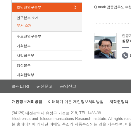
Q-mark 검증업무도 수
호남권연구본부
연구본부 소개
부서 소개
인공
수도권연구본부
실장
기획본부
사업화본부
행정본부
대외협력부
클린ETRI
e-신문고
공익신고
개인정보처리방침
이해하기 쉬운 개인정보처리방침
저작권정책
(34129) 대전광역시 유성구 가정로 218, TEL
1466-38
Electronics and Telecommunications Research Institute.
All rights res
본 홈페이지에 게시된 이메일 주소가 자동수집되는 것을 거부하며, 이