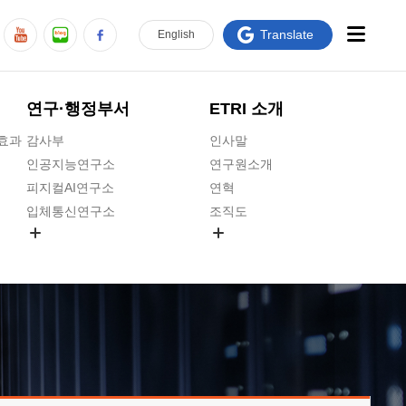
Translate
En
glish
연구·행정부서
ETRI 소개
급효과
감사부
인사말
인공지능연구소
연구원소개
피지컬AI연구소
연혁
입체통신연구소
조직도
공간미디어연구소
기타 공개정보
ADX융합연구소
원규 제·개정 예고
ICT전략연구소
연구원 고객헌장
인공지능안전연구소
ETRI CI
우주항공반도체전략연구단
주요업무연락처
대경권연구본부
찾아오시는길
호남권연구본부