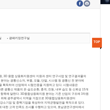
수도권연구본부
기획본부
사업화본부
행정본부
대외협력부
실
광패키징연구실
TOP
, 3D 융합 상용화지원센터 지원과 센터 연구사업 및 연구결과물의
분야는 광통신소자, 부품, 모듈, 단말, 시스템 등 광통신 전 분야에
을 획득하여 산업체의 시험인증을 지원하고 있다. 시험내용은
제시험규격에 따른 광통신 제품의 온·습도순환, 충격, 진동, 내부 습도 등 신뢰성 15개
2개 항목에 달한다. 3D융합상용화지원 분야는 기존 산업의 구조에 3차원
을 위해 광주광역시 지역을 거점으로 3D융합상용화지원센터
 강소기업 및 중핵기업을 육성하여 지역균형발전을 목적으로 있다.
활동에 대한 고객 만족도 조사를 수행하고 있으며, 호남권연구센터에서