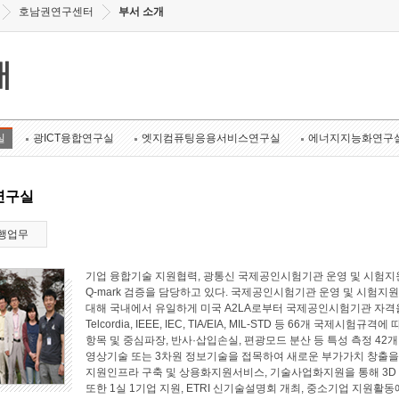
호남권연구센터
부서 소개
개
실
광ICT융합연구실
엣지컴퓨팅응용서비스연구실
에너지지능화연구
연구실
행업무
기업 융합기술 지원협력, 광통신 국제공인시험기관 운영 및 시험지원
Q-mark 검증을 담당하고 있다. 국제공인시험기관 운영 및 시험지원 
대해 국내에서 유일하게 미국 A2LA로부터 국제공인시험기관 자격
Telcordia, IEEE, IEC, TIA/EIA, MIL-STD 등 66개 국
항목 및 중심파장, 반사·삽입손실, 편광모드 분산 등 특성 측정 4
영상기술 또는 3차원 정보기술을 접목하여 새로운 부가가치 창출
지원인프라 구축 및 상용화지원서비스, 기술사업화지원을 통해 3D
또한 1실 1기업 지원, ETRI 신기술설명회 개최, 중소기업 지원