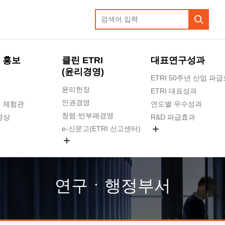
 홍보
클린 ETRI
대표연구성과
(윤리경영)
ETRI 50주년 산업 파
윤리헌장
ETRI 대표성과
인권경영
 체험관
연도별 우수성과
청렴·반부패경영
영상
R&D 파급효과
e-신문고(ETRI 신고센터)
지식공유플랫폼
공익신고
청렴포털 신고
고객의소리
연구ㆍ행정부서
수의계약 현황
부패징계 현황
감사결과공개