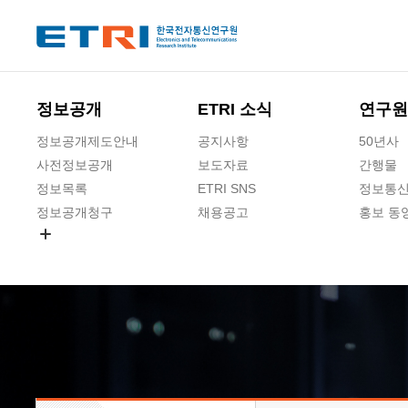
본문 바로가기
주요메뉴 바로가기
하단메뉴 바로가기
정보공개
ETRI 소식
연구원
정보공개제도안내
공지사항
50년사
사전정보공개
보도자료
간행물
정보목록
ETRI SNS
정보통신
정보공개청구
채용공고
홍보 동
경영공시
공공데이터개방
사업실명제