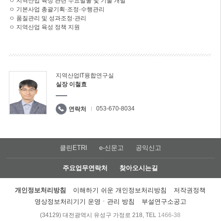
ㅇ 지역산업 육성 관련 수요발굴 및 기술 개발
ㅇ 기본사업 총괄기획·조정·수행관리
ㅇ 품질관리 및 성과조정·관리
ㅇ 지역산업 육성 정책 지원
지역산업IT융합연구실
실장 이철효
053-670-8034
연락처
클린ETRI
e-신문고
공익신고
주요업무연락처
찾아오시는길
개인정보처리방침
이해하기 쉬운 개인정보처리방침
저작권정책
영상정보처리기기 운영ㆍ관리 방침
부설연구소공고
(34129) 대전광역시 유성구 가정로 218, TEL
1466-38