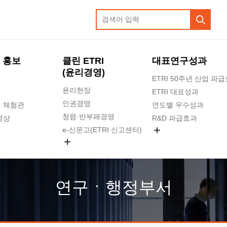
 홍보
클린 ETRI
대표연구성과
(윤리경영)
ETRI 50주년 산업 파
윤리헌장
ETRI 대표성과
인권경영
 체험관
연도별 우수성과
청렴·반부패경영
영상
R&D 파급효과
e-신문고(ETRI 신고센터)
지식공유플랫폼
공익신고
청렴포털 신고
고객의소리
연구ㆍ행정부서
수의계약 현황
부패징계 현황
감사결과공개