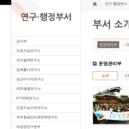
연구·행정부서
연구·행정부서
부서 소
감사부
운영관리부
인공지능연구소
피지컬AI연구소
운영관리부
입체통신연구소
소개
수
공간미디어연구소
ADX융합연구소
ICT전략연구소
인공지능안전연구소
우주항공반도체전략연구단
대경권연구본부