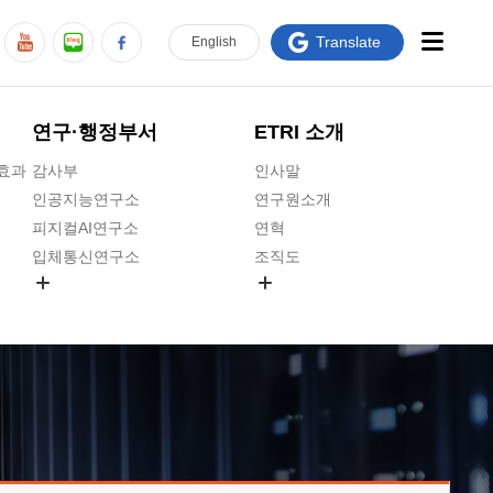
Translate
En
glish
연구·행정부서
ETRI 소개
급효과
감사부
인사말
인공지능연구소
연구원소개
피지컬AI연구소
연혁
입체통신연구소
조직도
공간미디어연구소
기타 공개정보
ADX융합연구소
원규 제·개정 예고
ICT전략연구소
연구원 고객헌장
인공지능안전연구소
ETRI CI
우주항공반도체전략연구단
주요업무연락처
대경권연구본부
찾아오시는길
호남권연구본부