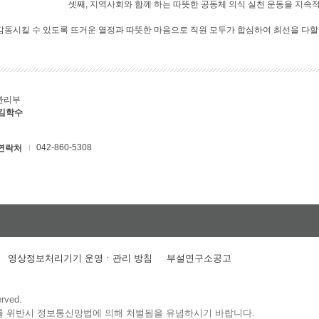
셋째, 지역사회와 함께 하는 따뜻한 공동체 의식 실천 운동을 지속
 감동시킬 수 있도록 뜨거운 열정과 따뜻한 마음으로 직원 모두가 합심하여 최선을 다할
관리부
 김학수
042-860-5308
연락처
영상정보처리기기 운영ㆍ관리 방침
부설연구소공고
erved.
를 위반시 정보통신망법에 의해 처벌됨을 유념하시기 바랍니다.