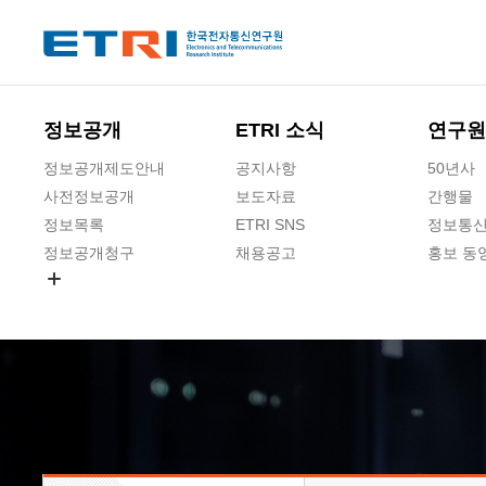
본문 바로가기
주요메뉴 바로가기
하단메뉴 바로가기
정보공개
ETRI 소식
연구원
정보공개제도안내
공지사항
50년사
사전정보공개
보도자료
간행물
정보목록
ETRI SNS
정보통신
정보공개청구
채용공고
홍보 동
경영공시
공공데이터개방
사업실명제