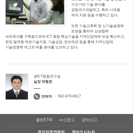
수요기반 기술 분야를
공동연구개발하고, 특허 시제품
제작 지원 등을 수행하고 있다.
또한 기술교류회 및 신기술설명회
운영을 통하여 상생협력
네트워크를 구축함으로써 ICT 융합 핵심기술을 지역산업체에 보급 확산하고,
현장 밀착형 애로기술지원, 기술상담, 정보제공 등을 통해 지역산업체
기술경쟁력 제고와 매출 증대를 도모하고 있다.
광ICT융합연구실
실장 박형준
062-970-6617
연락처
클린ETRI
e-신문고
공익신고
주요업무연락처
찾아오시는길