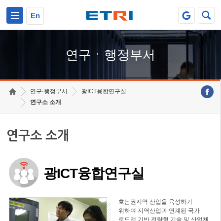
본문 바로가기
주요메뉴 바로가기
하단메뉴 바로가기
En
연구ㆍ행정부서
연구·행정부서
광ICT융합연구실
연구소 소개
연구소 소개
광ICT융합연구실
호남권지역 산업을 육성하기
위하여 지역산업과 연계된 국가
로드맵 기반 전략형 기술 및 산업체