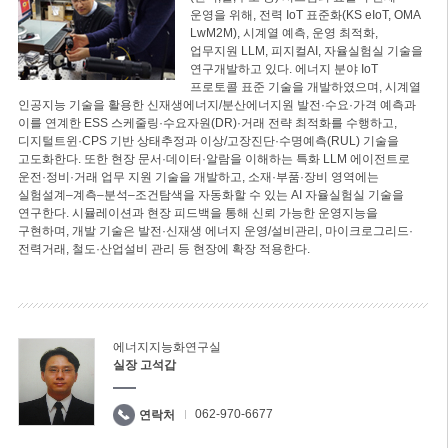
운영을 위해, 전력 IoT 표준화(KS eIoT, OMA
LwM2M), 시계열 예측, 운영 최적화,
업무지원 LLM, 피지컬AI, 자율실험실 기술을
연구개발하고 있다. 에너지 분야 IoT
프로토콜 표준 기술을 개발하였으며, 시계열
인공지능 기술을 활용한 신재생에너지/분산에너지원 발전·수요·가격 예측과
이를 연계한 ESS 스케줄링·수요자원(DR)·거래 전략 최적화를 수행하고,
디지털트윈·CPS 기반 상태추정과 이상/고장진단·수명예측(RUL) 기술을
고도화한다. 또한 현장 문서·데이터·알람을 이해하는 특화 LLM 에이전트로
운전·정비·거래 업무 지원 기술을 개발하고, 소재·부품·장비 영역에는
실험설계–계측–분석–조건탐색을 자동화할 수 있는 AI 자율실험실 기술을
연구한다. 시뮬레이션과 현장 피드백을 통해 신뢰 가능한 운영지능을
구현하며, 개발 기술은 발전·신재생 에너지 운영/설비관리, 마이크로그리드·
전력거래, 철도·산업설비 관리 등 현장에 확장 적용한다.
에너지지능화연구실
실장 고석갑
062-970-6677
연락처