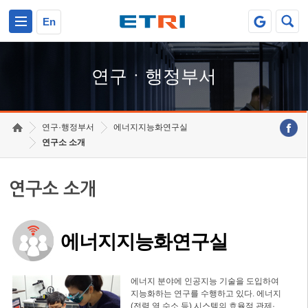
본문 바로가기
주요메뉴 바로가기
하단메뉴 바로가기
En
연구ㆍ행정부서
연구·행정부서
에너지지능화연구실
연구소 소개
연구소 소개
에너지지능화연구실
에너지 분야에 인공지능 기술을 도입하여
지능화하는 연구를 수행하고 있다. 에너지
(전력,열,수소 등) 시스템의 효율적 관제·