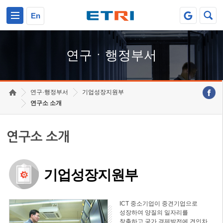
본문 바로가기
주요메뉴 바로가기
하단메뉴 바로가기
En
연구ㆍ행정부서
연구·행정부서
기업성장지원부
연구소 소개
연구소 소개
기업성장지원부
ICT 중소기업이 중견기업으로
성장하여 양질의 일자리를
창출하고 국가 경제발전에 견인차