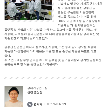
기술개발 및 관련 시제품 생산 지원
등 기술지원을 통한 광통신 및
광융합 부품관련 기술경쟁력
제고를 목표로 한다. 이를 위해
‘100기가급 초소형 광모듈 상용화
기술개발’과 ‘광기반 공정혁신
플랫폼 및 산업화 지원’ 사업을 수행 하고 있으며 이를 통해 통신, 정보가전,
자동차, 의료 분야 등의 산업분야에 대해 광응용부품 기술개발 성과 확산 및
기술 경쟁력 제고에 노력하고 있다.
광통신 산업뿐만 아니라 정보가전, 자동차, 조선 등과 같이 광모듈 적용이
가능한 타 산업분야 까지 광응용 부품 및 모듈 솔루션 제공을 목표로 하고
있다.
주요 연구개발 수행 업무는 초고속 광부품 및 광모듈 개발과 광기반 공정혁신
플랫폼 구축 및 이를 통한 산업화 지원이다.
광패키징연구실
실장 권상진
062-970-6599
연락처