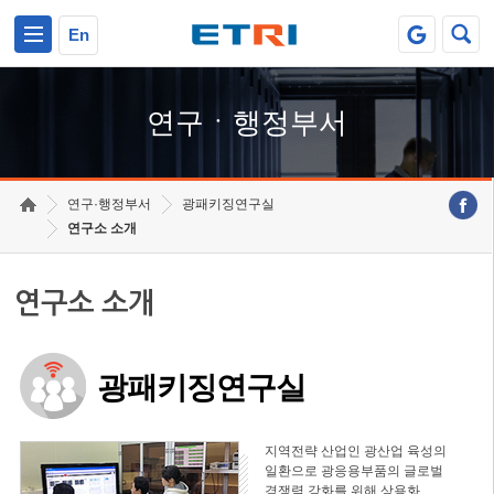
본문 바로가기
주요메뉴 바로가기
하단메뉴 바로가기
En
연구ㆍ행정부서
연구·행정부서
광패키징연구실
연구소 소개
연구소 소개
광패키징연구실
지역전략 산업인 광산업 육성의
일환으로 광응용부품의 글로벌
경쟁력 강화를 위해 상용화