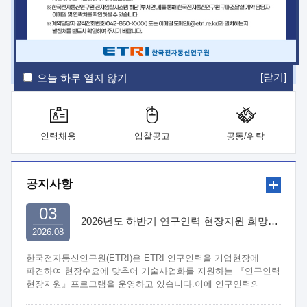
ETRI Insight
ETRI Journal
전자통신동향분석
ETRI 웹진
ETRI 간행물
전자도서관
[닫기]
오늘 하루 열지 않기
인력채용
입찰공고
공동/위탁
공지사항
03
2026년도 하반기 연구인력 현장지원 희망기업 신청/접수
2026.08
한국전자통신연구원(ETRI)은 ETRI 연구인력을 기업현장에
파견하여 현장수요에 맞추어 기술사업화를 지원하는 『연구인력
현장지원』프로그램을 운영하고 있습니다.이에 연구인력의
지원을 희망하는 중소.중견기업에서는 신청하여 주시기