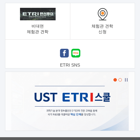
비대면
체험관 견학
체험관 견학
신청
ETRI SNS