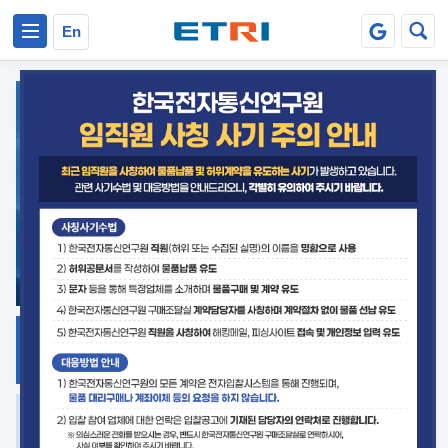
본문 바로가기
주요메뉴 바로가기
En
지식공유
ETRI 오픈소스
플랫폼
거버넌스 대응
발간자료