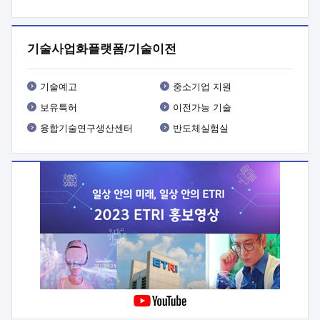
프로그램 개발
 상세이력ㅇ(붙 임1) 대상인력 A 상세이력ㅇ(붙
임2) 대상인력 B 상세이력
3. 신청방법 및 향후일정 등

신청방법: 이메일 (verdi@etri.re.kr)* <별첨양식>을 작성하여
기술사업화플랫폼/기술이전
제출
 문 의 처: ETRI사업화본부 기업성장지원부
기업성장지원전략실ㅇ오경석 책임 연구원 (T. 042-860-5076,
verdi@etri.re.kr)
 제출양식
ㅇ(별첨양식) ETRI연구인력
기술예고
중소기업 지원
현장지원 신청서 (기업)
보유특허
이전가능 기술
융합기술연구생산센터
반도체실험실