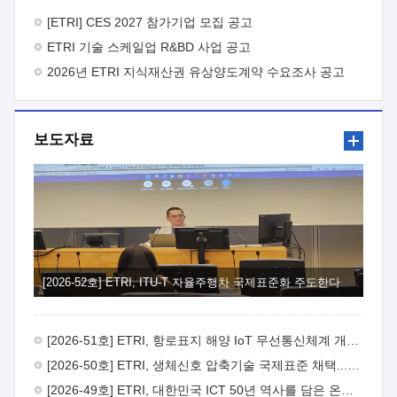
바랍니다.
2026년 8월 한국전자통신연구원장
1. 추진개요

추진목적: ETRI 인력을 기업현장에 파견. 기술지원을
[ETRI] CES 2027 참가기업 모집 공고
실시함으로써 ETRI 개발기술의 사업화를 지원하여
ETRI 기술 스케일업 R&BD 사업 공고
사업화성과를 극대화하고, 지원기업을 강견기업으로 육성하고자
함.
2026년 ETRI 지식재산권 유상양도계약 수요조사 공고
 신청자격: ETRI 협력기업 및 일반 ICT 중소기업*
협력기업: ETRI 창업/연구소기업, 기술이전/출자기업 등 ETRI
개발기술을 사업화하고자 하는 기업
 파견기간: 1년 이상
[최대 3년까지 연속지원 가능]* 연속지원은 지원완료 시점에서
보도자료
당해 지원실적과 차기 지원계획을 평가하여 결정
 기업부담:
연구인력 연봉기준 30 ~ 40%* (1년차) 연봉의 30%, (2 ~ 3년차)
연봉의 40%
 추진일정(1)희망기업 신청/접수(2)희망인력-
희망기업 매칭(3)현장조사/ 선정(심의)(4)협약체결(5)
기업파견8월 3일 ~ 14일
8월 17일 ~ 26일
9월초순
9월 중순
10월 이후* 상기일정은 희망인력-희망기업간 매칭 원활시를
가정한 것으로 상황에 따라 상당기간 일정이 지연될 수 있음. **
(1)희망인력-희망기업간 적합성이 낮다고 판단되거나, (2)
희망인력이 파견의사를 철회할 경우 후속 절차가 진행되지 않을
[2026-52호] ETRI, ITU-T 자율주행차 국제표준화 주도한다
수 있음.2. 현장지원 희망인력 및 상세이력
 희망인력
목록기술분야연구인력번호지원가능 기술반도체/
전자소자A반도체 소자(trasistor/diode) 제작 공정 전자소자 제작
[2026-51호] ETRI, 항로표지 해양 IoT 무선통신체계 개발 나선다
공정(FET / SBD 등 )유기물 반도체 소재 및 소자 설계, 합성 및
제작바이오센서 설계/제작토양/수질/가스 센서 설계/
[2026-50호] ETRI, 생체신호 압축기술 국제표준 채택...의료 AI 시대 연다
제작광소자응용B광 센서 및 응용 시스템시스템 제어 및 데이터
[2026-49호] ETRI, 대한민국 ICT 50년 역사를 담은 온라인 50년사 공개
처리FPGA 제어, VHDL 프로그램 개발Labview, Python, C