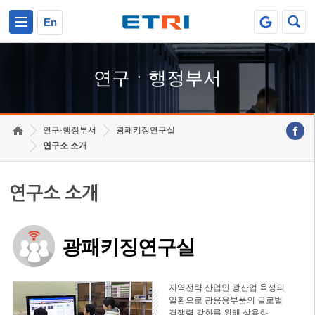
본문 바로가기
주요메뉴 바로가기
하단메뉴 바로가기
En
연구ㆍ행정부서
연구·행정부서
광패키징연구실
연구소 소개
연구소 소개
광패키징연구실
지역전략 산업인 광산업 육성의
일환으로 광응용부품의 글로벌
경쟁력 강화를 위해 상용화