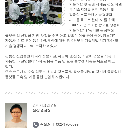
기술개발 및 관련 시제품 생산 지원
등 기술지원을 통한 광통신 및
광융합 부품관련 기술경쟁력
제고를 목표로 한다. 이를 위해
‘100기가급 초소형 광모듈 상용화
기술개발’과 ‘광기반 공정혁신
플랫폼 및 산업화 지원’ 사업을 수행 하고 있으며 이를 통해 통신, 정보가전,
자동차, 의료 분야 등의 산업분야에 대해 광응용부품 기술개발 성과 확산 및
기술 경쟁력 제고에 노력하고 있다.
광통신 산업뿐만 아니라 정보가전, 자동차, 조선 등과 같이 광모듈 적용이
가능한 타 산업분야 까지 광응용 부품 및 모듈 솔루션 제공을 목표로 하고
있다.
주요 연구개발 수행 업무는 초고속 광부품 및 광모듈 개발과 광기반 공정혁신
플랫폼 구축 및 이를 통한 산업화 지원이다.
광패키징연구실
실장 권상진
062-970-6599
연락처