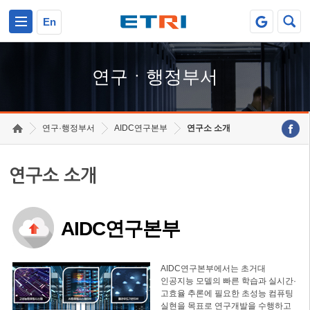
본문 바로가기
주요메뉴 바로가기
하단메뉴 바로가기
En
연구ㆍ행정부서
연구·행정부서
AIDC연구본부
연구소 소개
연구소 소개
AIDC연구본부
AIDC연구본부에서는 초거대
인공지능 모델의 빠른 학습과 실시간·
고효율 추론에 필요한 초성능 컴퓨팅
실현을 목표로 연구개발을 수행하고