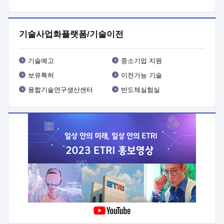
프로그램 개발
 상세이력ㅇ(붙 임1) 대상인력 A 상세이력ㅇ(붙
임2) 대상인력 B 상세이력
3. 신청방법 및 향후일정 등

신청방법: 이메일 (verdi@etri.re.kr)* <별첨양식>을 작성하여
기술사업화플랫폼/기술이전
제출
 문 의 처: ETRI사업화본부 기업성장지원부
기업성장지원전략실ㅇ오경석 책임 연구원 (T. 042-860-5076,
verdi@etri.re.kr)
 제출양식
ㅇ(별첨양식) ETRI연구인력
기술예고
중소기업 지원
현장지원 신청서 (기업)
보유특허
이전가능 기술
융합기술연구생산센터
반도체실험실