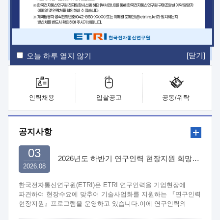
ETRI Insight
ETRI Journal
전자통신동향분석
ETRI 웹진
ETRI 간행물
전자도서관
[닫기]
오늘 하루 열지 않기
인력채용
입찰공고
공동/위탁
공지사항
03
2026년도 하반기 연구인력 현장지원 희망기업 신청/접수
2026.08
한국전자통신연구원(ETRI)은 ETRI 연구인력을 기업현장에
파견하여 현장수요에 맞추어 기술사업화를 지원하는 『연구인력
현장지원』프로그램을 운영하고 있습니다.이에 연구인력의
지원을 희망하는 중소.중견기업에서는 신청하여 주시기