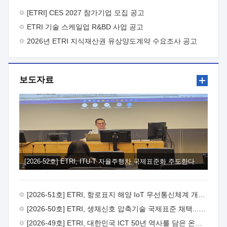
바랍니다.
2026년 8월 한국전자통신연구원장
1. 추진개요

추진목적: ETRI 인력을 기업현장에 파견. 기술지원을
[ETRI] CES 2027 참가기업 모집 공고
실시함으로써 ETRI 개발기술의 사업화를 지원하여
ETRI 기술 스케일업 R&BD 사업 공고
사업화성과를 극대화하고, 지원기업을 강견기업으로 육성하고자
함.
2026년 ETRI 지식재산권 유상양도계약 수요조사 공고
 신청자격: ETRI 협력기업 및 일반 ICT 중소기업*
협력기업: ETRI 창업/연구소기업, 기술이전/출자기업 등 ETRI
개발기술을 사업화하고자 하는 기업
 파견기간: 1년 이상
[최대 3년까지 연속지원 가능]* 연속지원은 지원완료 시점에서
보도자료
당해 지원실적과 차기 지원계획을 평가하여 결정
 기업부담:
연구인력 연봉기준 30 ~ 40%* (1년차) 연봉의 30%, (2 ~ 3년차)
연봉의 40%
 추진일정(1)희망기업 신청/접수(2)희망인력-
희망기업 매칭(3)현장조사/ 선정(심의)(4)협약체결(5)
기업파견8월 3일 ~ 14일
8월 17일 ~ 26일
9월초순
9월 중순
10월 이후* 상기일정은 희망인력-희망기업간 매칭 원활시를
가정한 것으로 상황에 따라 상당기간 일정이 지연될 수 있음. **
(1)희망인력-희망기업간 적합성이 낮다고 판단되거나, (2)
희망인력이 파견의사를 철회할 경우 후속 절차가 진행되지 않을
[2026-52호] ETRI, ITU-T 자율주행차 국제표준화 주도한다
수 있음.2. 현장지원 희망인력 및 상세이력
 희망인력
목록기술분야연구인력번호지원가능 기술반도체/
전자소자A반도체 소자(trasistor/diode) 제작 공정 전자소자 제작
[2026-51호] ETRI, 항로표지 해양 IoT 무선통신체계 개발 나선다
공정(FET / SBD 등 )유기물 반도체 소재 및 소자 설계, 합성 및
제작바이오센서 설계/제작토양/수질/가스 센서 설계/
[2026-50호] ETRI, 생체신호 압축기술 국제표준 채택...의료 AI 시대 연다
제작광소자응용B광 센서 및 응용 시스템시스템 제어 및 데이터
[2026-49호] ETRI, 대한민국 ICT 50년 역사를 담은 온라인 50년사 공개
처리FPGA 제어, VHDL 프로그램 개발Labview, Python, C