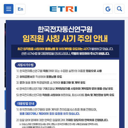
본문 바로가기
주요메뉴 바로가기
En
지식공유
ETRI 오픈소스
플랫폼
거버넌스 대응
발간자료