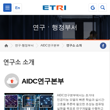
본문 바로가기
주요메뉴 바로가기
하단메뉴 바로가기
En
연구ㆍ행정부서
연구·행정부서
AIDC연구본부
연구소 소개
연구소 소개
AIDC연구본부
AIDC연구본부에서는 초거대
인공지능 모델의 빠른 학습과 실시간·
고효율 추론에 필요한 초성능 컴퓨팅
실현을 목표로 연구개발을 수행하고