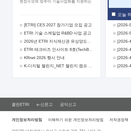
현장수요에 맞추어 기술사업화를 지원하는
『연구인력 현장지원』프로그램을
운영하고 있습니다.이에 연구인력의 지원을
오늘 하
희망하는 중소.중견기업에서는 신청하여
주시기 바랍니다.
2026년 8월
[ETRI] CES 2027 참가기업 모집 공고
한국전자통신연구원장
1. 추진개요

ETRI 기술 스케일업 R&BD 사업 공고
추진목적: ETRI 인력을 기업현장에 파견.
기술지원을 실시함으로써 ETRI 개발기술의
2026년 ETRI 지식재산권 유상양도계약 수요조사 공고
사업화를 지원하여 사업화성과를
ETRI 테크비즈 인사이트 8호(TechBiz Insight Vol.8) 발간
극대화하고, 지원기업을 강견기업으로
육성하고자 함.
 신청자격: ETRI
KRnet 2026 행사 안내
협력기업 및 일반 ICT 중소기업* 협력기업:
K-디지털 챌린지_NET 챌린지 캠프 시즌13 안내
ETRI 창업/연구소기업, 기술이전/출자기업
등 ETRI 개발기술을 사업화하고자 하는
기업
 파견기간: 1년 이상 [최대 3년까지
연속지원 가능]* 연속지원은 지원완료
시점에서 당해 지원실적과 차기 지원계획을
평가하여 결정
 기업부담: 연구인력
연봉기준 30 ~ 40%* (1년차) 연봉의 30%,
클린ETRI
e-신문고
공익신고
(2 ~ 3년차) 연봉의 40%
 추진일정(1)
희망기업 신청/접수(2)희망인력-희망기업
매칭(3)현장조사/ 선정(심의)(4)협약체결
개인정보처리방침
이해하기 쉬운 개인정보처리방침
저작권정책
(5)기업파견8월 3일 ~ 14일
8월 17일 ~
26일
9월초순
9월 중순
10월 이후*