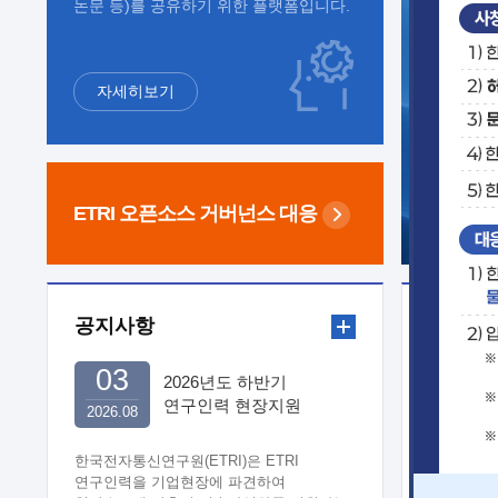
논문 등)를 공유하기 위한 플랫폼입니다.
자세히보기
ETRI 오픈소스
거버넌스 대응
공지사항
보도자
03
2026년도 하반기
연구인력 현장지원
2026.08
희망기업 신청/접수
한국전자통신연구원(ETRI)은 ETRI
연구인력을 기업현장에 파견하여