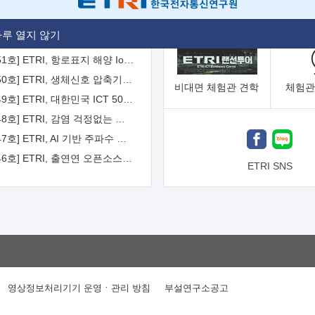
[2026-52호] ETRI, ITU-T 자율주행차 국제표준화 주도한다
루 열지 않기
[2026-51호] ETRI, 항로표지 해양 IoT 무선통신체계 개발 나선다
[2026-50호] ETRI, 생체신호 압축기술 국제표준 채택...의료 AI 시대 연다
비대면
체험관 견학
체험관
[2026-49호] ETRI, 대한민국 ICT 50년 역사를 담은 온라인 50년사 공개
[2026-48호] ETRI, 감염 걱정없는 공중 터치 인터페이스 시대 연다
[2026-47호] ETRI, AI 기반 주파수 예측기술 국제표준 이끌어
[2026-46호] ETRI, 출연연 오픈소스 협의체 '범출연연'으로 확대 운영
ETRI SNS
영상정보처리기기 운영ㆍ관리 방침
부설연구소공고