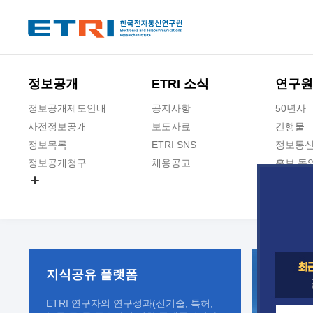
본문 바로가기
주요메뉴 바로가기
정보공개
ETRI 소식
연구원
정보공개제도안내
공지사항
50년사
사전정보공개
보도자료
간행물
정보목록
ETRI SNS
정보통신
정보공개청구
채용공고
홍보 동
경영공시
공공데이터개방
사업실명제
지식공유
플랫폼
ETRI 연구자의 연구성과(신기술, 특허,