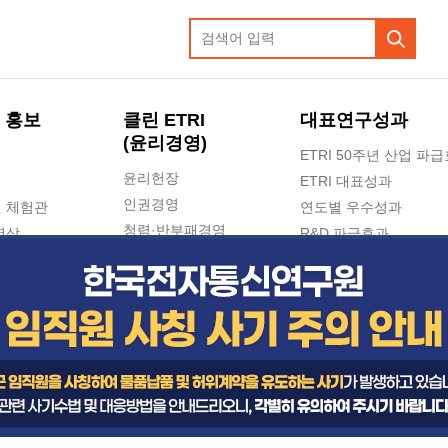
 홍보
클린 ETRI
대표연구성과
(윤리경영)
ETRI 50주년 산업 파
윤리헌장
ETRI 대표성과
인권경영
 체험관
연도별 우수성과
청렴·반부패경영
영상
R&D 파급효과
e-신문고(ETRI 신고센터)
지식공유플랫폼
공익신고
청렴포털 신고
고객의소리
수의계약 현황
부패징계 현황
감사결과공개