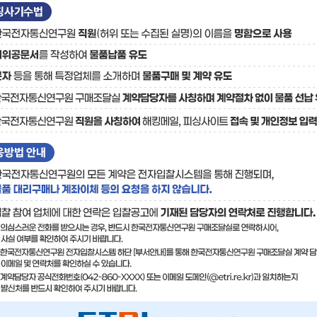
료
기술사업화플랫폼/기술
기술예고
중소기
보유특허
이전가
융합기술연구생산센터
반도