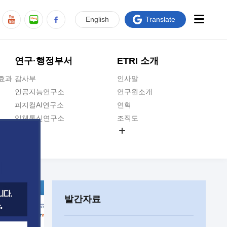
En
glish
Translate
연구·행정부서
ETRI 소개
급효과
감사부
인사말
인공지능연구소
연구원소개
피지컬AI연구소
연혁
입체통신연구소
조직도
공간미디어연구소
기타 공개정보
ADX융합연구소
원규 제·개정 예고
ICT전략연구소
연구원 고객헌장
인공지능안전연구소
ETRI CI
우주항공반도체전략연구단
주요업무연락처
발간자료
대경권연구본부
찾아오시는길
호남권연구본부