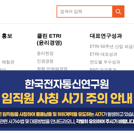
 홍보
클린 ETRI
대표연구성과
(윤리경영)
ETRI 50주년 산업 파
윤리헌장
ETRI 대표성과
인권경영
 체험관
연도별 우수성과
청렴·반부패경영
영상
R&D 파급효과
e-신문고(ETRI 신고센터)
지식공유플랫폼
공익신고
청렴포털 신고
고객의소리
수의계약 현황
부패징계 현황
감사결과공개