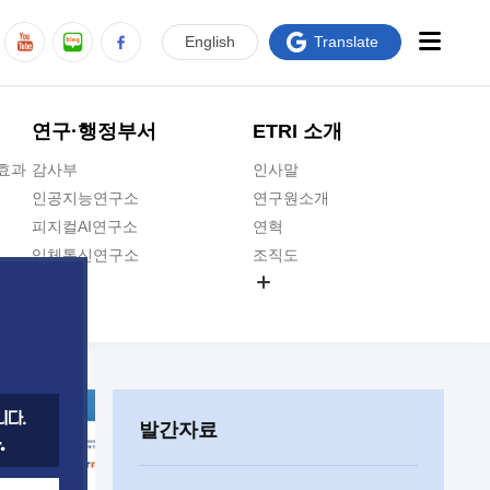
En
glish
Translate
연구·행정부서
ETRI 소개
급효과
감사부
인사말
인공지능연구소
연구원소개
피지컬AI연구소
연혁
입체통신연구소
조직도
공간미디어연구소
기타 공개정보
ADX융합연구소
원규 제·개정 예고
ICT전략연구소
연구원 고객헌장
인공지능안전연구소
ETRI CI
우주항공반도체전략연구단
주요업무연락처
발간자료
대경권연구본부
찾아오시는길
호남권연구본부