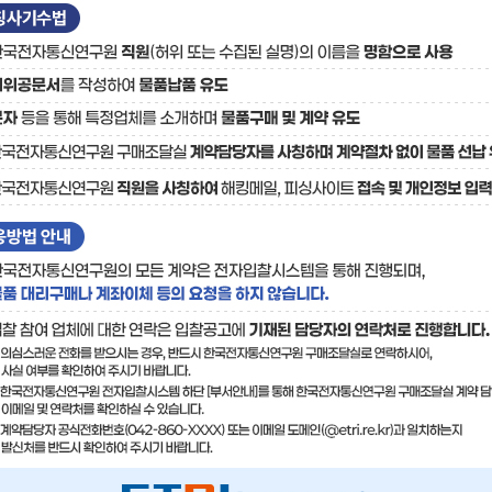
료
기술사업화플랫폼/기술
기술예고
중소기
보유특허
이전가
융합기술연구생산센터
반도