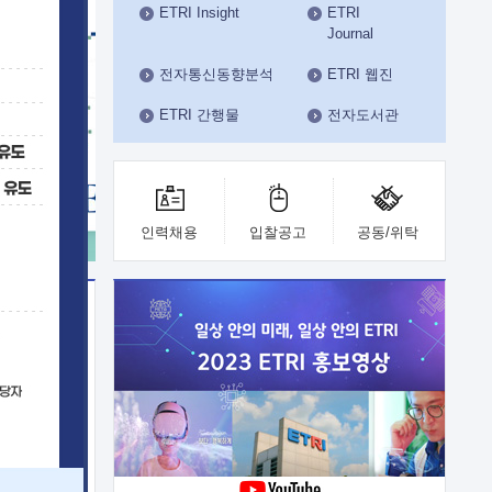
ETRI Insight
ETRI
수도권연구본부
Journal
기획본부
사업화본부
전자통신동향분석
ETRI 웹진
행정본부
ETRI 간행물
전자도서관
대외협력부
인력채용
입찰공고
공동/위탁
이전
업 지원
능 기술
체실험실