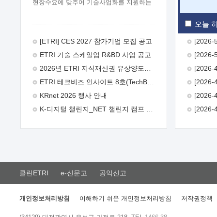
현장수요에 맞추어 기술사업화를 지원하는
『연구인력 현장지원』프로그램을
운영하고 있습니다.이에 연구인력의 지원을
오늘 하
희망하는 중소.중견기업에서는 신청하여
주시기 바랍니다.
2026년 8월
[ETRI] CES 2027 참가기업 모집 공고
한국전자통신연구원장
1. 추진개요

ETRI 기술 스케일업 R&BD 사업 공고
추진목적: ETRI 인력을 기업현장에 파견.
기술지원을 실시함으로써 ETRI 개발기술의
2026년 ETRI 지식재산권 유상양도계약 수요조사 공고
사업화를 지원하여 사업화성과를
ETRI 테크비즈 인사이트 8호(TechBiz Insight Vol.8) 발간
극대화하고, 지원기업을 강견기업으로
육성하고자 함.
 신청자격: ETRI
KRnet 2026 행사 안내
협력기업 및 일반 ICT 중소기업* 협력기업:
K-디지털 챌린지_NET 챌린지 캠프 시즌13 안내
ETRI 창업/연구소기업, 기술이전/출자기업
등 ETRI 개발기술을 사업화하고자 하는
기업
 파견기간: 1년 이상 [최대 3년까지
연속지원 가능]* 연속지원은 지원완료
시점에서 당해 지원실적과 차기 지원계획을
평가하여 결정
 기업부담: 연구인력
연봉기준 30 ~ 40%* (1년차) 연봉의 30%,
클린ETRI
e-신문고
공익신고
(2 ~ 3년차) 연봉의 40%
 추진일정(1)
희망기업 신청/접수(2)희망인력-희망기업
매칭(3)현장조사/ 선정(심의)(4)협약체결
개인정보처리방침
이해하기 쉬운 개인정보처리방침
저작권정책
(5)기업파견8월 3일 ~ 14일
8월 17일 ~
26일
9월초순
9월 중순
10월 이후*