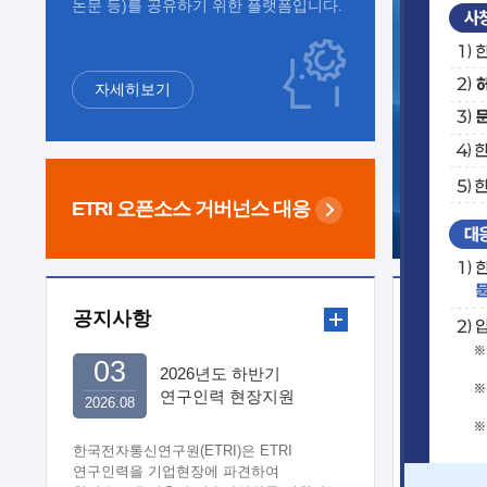
논문 등)를 공유하기 위한 플랫폼입니다.
자세히보기
ETRI 오픈소스
거버넌스 대응
공지사항
보도자
03
2026년도 하반기
연구인력 현장지원
2026.08
희망기업 신청/접수
한국전자통신연구원(ETRI)은 ETRI
연구인력을 기업현장에 파견하여