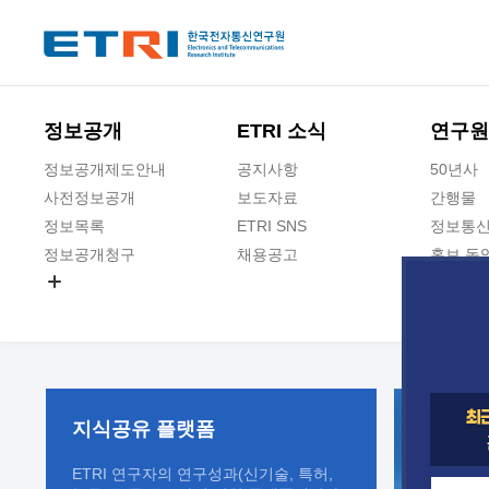
본문 바로가기
주요메뉴 바로가기
정보공개
ETRI 소식
연구원
정보공개제도안내
공지사항
50년사
사전정보공개
보도자료
간행물
정보목록
ETRI SNS
정보통신
정보공개청구
채용공고
홍보 동
경영공시
공공데이터개방
사업실명제
지식공유
플랫폼
ETRI 연구자의 연구성과(신기술, 특허,