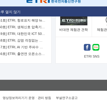
[2026-52호] ETRI, ITU-T 자율주행차 국제표준화 주도한다
루 열지 않기
[2026-51호] ETRI, 항로표지 해양 IoT 무선통신체계 개발 나선다
[2026-50호] ETRI, 생체신호 압축기술 국제표준 채택...의료 AI 시대 연다
비대면
체험관 견학
체험관
[2026-49호] ETRI, 대한민국 ICT 50년 역사를 담은 온라인 50년사 공개
[2026-48호] ETRI, 감염 걱정없는 공중 터치 인터페이스 시대 연다
[2026-47호] ETRI, AI 기반 주파수 예측기술 국제표준 이끌어
[2026-46호] ETRI, 출연연 오픈소스 협의체 '범출연연'으로 확대 운영
ETRI SNS
영상정보처리기기 운영ㆍ관리 방침
부설연구소공고